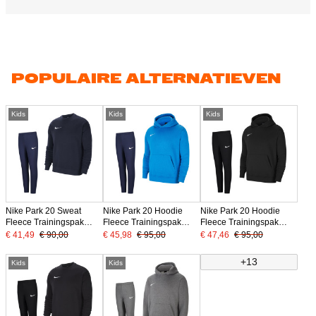
POPULAIRE ALTERNATIEVEN
Kids
Kids
Kids
Nike Park 20 Sweat
Nike Park 20 Hoodie
Nike Park 20 Hoodie
Fleece Trainingspak
Fleece Trainingspak
Fleece Trainingspak
Kids Donkerblauw
Kids Blauw
Kids Zwart
€ 41,49
€ 90,00
€ 45,98
€ 95,00
€ 47,46
€ 95,00
+13
Kids
Kids