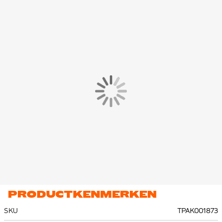
Het Nike trainingspak is gemaakt van 82% katoen en 18%
polyester. Het fleece materiaal voelt zacht aan op de huid en
houdt je lekker warm.
Het vest heeft een volledige ritssluiting met capuchon waarmee
je zelf de warmte en dekking kunt regelen. De voorzijde van de
hoodie is voorzien van een gespleten buidelzak, waarin je je
handen warm kunt houden. De trainingsbroek is voorzien van
ritszakken waarin je veilig je benodigde spullen kunt bewaren.
PRODUCTKENMERKEN
SKU
TPAK001873