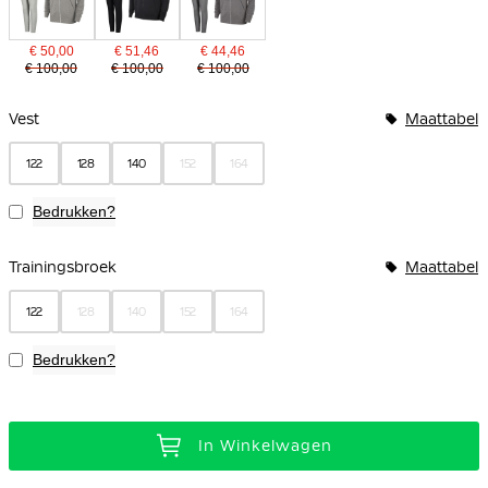
€ 50,00
€ 51,46
€ 44,46
€ 100,00
€ 100,00
€ 100,00
Bundelopties
Vest
Maattabel
122
128
140
152
164
Bedrukken?
Trainingsbroek
Maattabel
122
128
140
152
164
Bedrukken?
In Winkelwagen