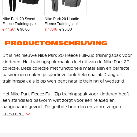
Nike Park 20 Sweat
Nike Park 20 Hoodie
Fleece Trainingspak
Fleece Trainingspak
Kids Zwart
Kids Grijs
€ 44,97
€ 90,00
€ 47,46
€ 95,00
PRODUCTOMSCHRIJVING
Dit is het nieuwe Nike Park 20 Fleece Full-Zip trainingspak voor
kinderen. Het trainingspak maakt deel uit van de Nike Park 20
collectie. Deze collectie met functionele materialen en perfecte
pasvormen maken je sportieve look helemaal af. Draag dit
trainingspak als je op weg bent naar je training of wedstrijd!
Het Nike Park Fleece Full-Zip trainingspak voor kinderen heeft
een standaard pasvorm wat zorgt voor een relaxed en
aangenaam gevoel. De geribde boorden en zoom zorgen
ervoor dat het vest perfect op zijn plek blijft zitten. Met de
Lees meer
elastische tailleband met intern trekkoord kun je de broek zelf
strakker trekken en de pasvorm aanpassen.