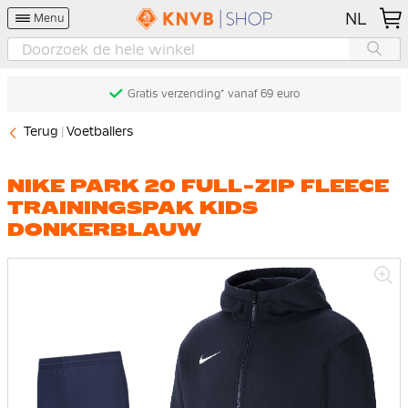
NL
Menu
Gratis verzending* vanaf 69 euro
Terug
Voetballers
NIKE PARK 20 FULL-ZIP FLEECE
TRAININGSPAK KIDS
DONKERBLAUW
Ga
naar
het
einde
van
de
afbeeldingen-
gallerij