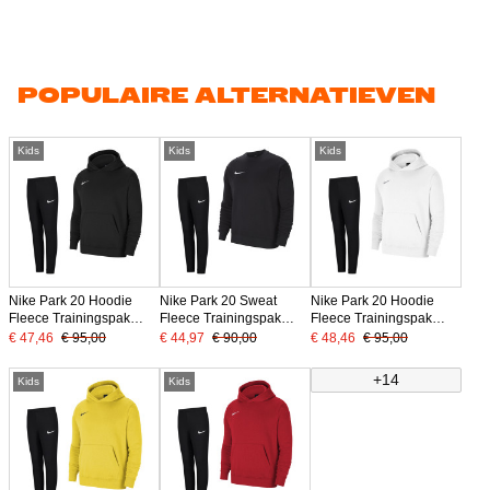
POPULAIRE ALTERNATIEVEN
Kids
Kids
Kids
Nike Park 20 Hoodie
Nike Park 20 Sweat
Nike Park 20 Hoodie
Fleece Trainingspak
Fleece Trainingspak
Fleece Trainingspak
Kids Zwart
Kids Zwart
Kids Wit Zwart
€ 47,46
€ 95,00
€ 44,97
€ 90,00
€ 48,46
€ 95,00
+14
Kids
Kids