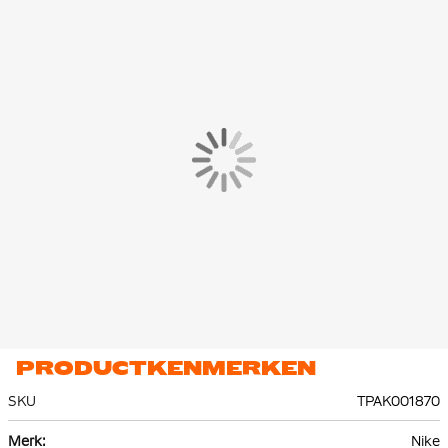
polyester. Het fleece materiaal voelt zacht aan op de huid en
houdt je lekker warm.
Het vest heeft een volledige ritssluiting met capuchon waarmee
je zelf de warmte en dekking kunt regelen. De voorzijde van de
hoodie is voorzien van een gespleten buidelzak, waarin je je
handen warm kunt houden. De trainingsbroek is voorzien van
ritszakken waarin je veilig je benodigde spullen kunt bewaren.
PRODUCTKENMERKEN
SKU
TPAK001870
Meer
Nike