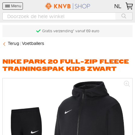
NL
Menu
Gratis verzending* vanaf 69 euro
Terug
Voetballers
NIKE PARK 20 FULL-ZIP FLEECE
TRAININGSPAK KIDS ZWART
Ga
naar
het
einde
van
de
afbeeldingen-
gallerij