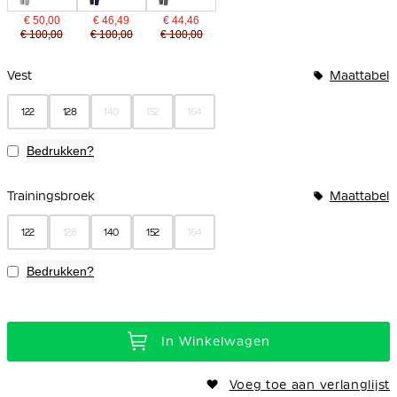
€ 50,00
€ 46,49
€ 44,46
€ 100,00
€ 100,00
€ 100,00
Bundelopties
Vest
Maattabel
122
128
140
152
164
Bedrukken?
Trainingsbroek
Maattabel
122
128
140
152
164
Bedrukken?
In Winkelwagen
Voeg toe aan verlanglijst