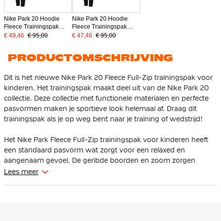
Nike Park 20 Hoodie
Nike Park 20 Hoodie
Fleece Trainingspak
Fleece Trainingspak
Kids Geel Zwart
Kids Rood Zwart
€ 49,46
€ 95,00
€ 47,46
€ 95,00
PRODUCTOMSCHRIJVING
Dit is het nieuwe Nike Park 20 Fleece Full-Zip trainingspak voor
kinderen. Het trainingspak maakt deel uit van de Nike Park 20
collectie. Deze collectie met functionele materialen en perfecte
pasvormen maken je sportieve look helemaal af. Draag dit
trainingspak als je op weg bent naar je training of wedstrijd!
Het Nike Park Fleece Full-Zip trainingspak voor kinderen heeft
een standaard pasvorm wat zorgt voor een relaxed en
aangenaam gevoel. De geribde boorden en zoom zorgen
ervoor dat het vest perfect op zijn plek blijft zitten. Met de
Lees meer
elastische tailleband met intern trekkoord kun je de broek zelf
strakker trekken en de pasvorm aanpassen.
Het Nike trainingspak is gemaakt van 82% katoen en 18%