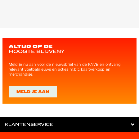
ALTIJD OP DE
HOOGTE BLIJVEN?
Meld je nu aan voor de nieuwsbrief van de KNVB en ontvang
relevant voetbalnieuws en acties m.b.t. kaartverkoop en
merchandise.
MELD JE AAN
KLANTENSERVICE