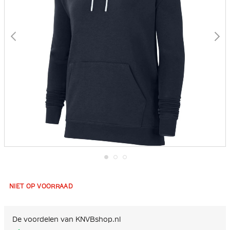
Ga
naar
het
NIET OP VOORRAAD
begin
van
de
afbeeldingen-
De voordelen van KNVBshop.nl
gallerij