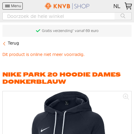
NL
Menu
Gratis verzending* vanaf 69 euro
Terug
Dit product is online niet meer voorradig.
NIKE PARK 20 HOODIE DAMES
DONKERBLAUW
Ga
naar
het
einde
van
de
afbeeldingen-
gallerij