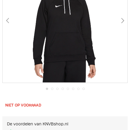
Ga
naar
het
NIET OP VOORRAAD
begin
van
de
afbeeldingen-
De voordelen van KNVBshop.nl
gallerij