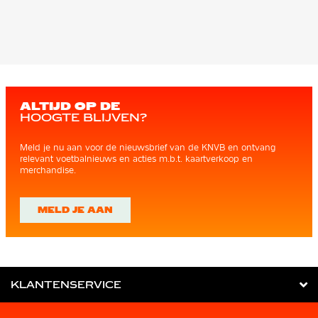
ALTIJD OP DE
HOOGTE BLIJVEN?
Meld je nu aan voor de nieuwsbrief van de KNVB en ontvang
relevant voetbalnieuws en acties m.b.t. kaartverkoop en
merchandise.
MELD JE AAN
KLANTENSERVICE