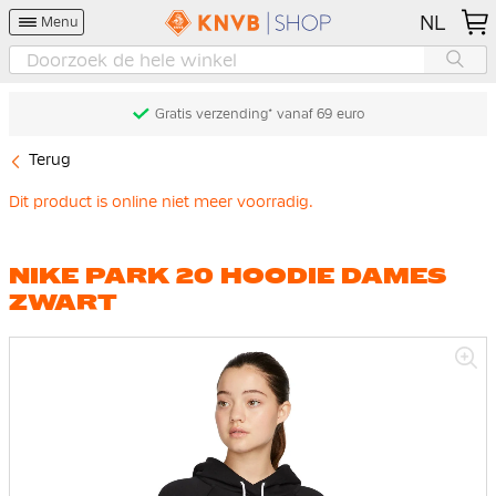
NL
Menu
Gratis verzending* vanaf 69 euro
Terug
Dit product is online niet meer voorradig.
NIKE PARK 20 HOODIE DAMES
ZWART
Ga
naar
het
einde
van
de
afbeeldingen-
gallerij