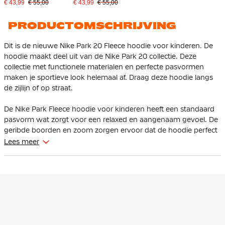
Rood Wit
Zwart
€ 43,99
€ 55,00
€ 43,99
€ 55,00
PRODUCTOMSCHRIJVING
Dit is de nieuwe Nike Park 20 Fleece hoodie voor kinderen. De
hoodie maakt deel uit van de Nike Park 20 collectie. Deze
collectie met functionele materialen en perfecte pasvormen
maken je sportieve look helemaal af. Draag deze hoodie langs
de zijlijn of op straat.
De Nike Park Fleece hoodie voor kinderen heeft een standaard
pasvorm wat zorgt voor een relaxed en aangenaam gevoel. De
geribde boorden en zoom zorgen ervoor dat de hoodie perfect
op zijn plek blijft zitten.
Lees meer
De Nike hoodie is gemaakt van 82% katoen en 18% polyester.
Het fleece materiaal voelt zacht aan op de huid en houdt je
lekker warm.
De hoodie is voorzien van een kangoeroe buidelzak om je
handen lekker in warm te houden of je spullen erin te bewaren.
De hoog opgezette capuchon kun je op doen voor extra