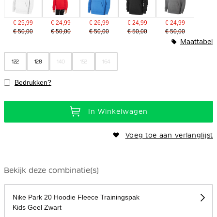
€ 25,99
€ 24,99
€ 26,99
€ 24,99
€ 24,99
€ 50,00
€ 50,00
€ 50,00
€ 50,00
€ 50,00
Maattabel
122
128
140
152
164
Bedrukken?
In Winkelwagen
Voeg toe aan verlanglijst
Bekijk deze combinatie(s)
Nike Park 20 Hoodie Fleece Trainingspak
Kids Geel Zwart