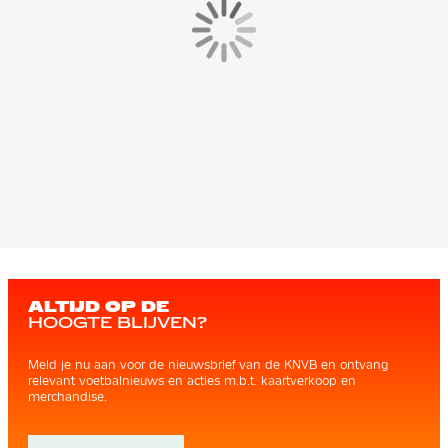
ALTIJD OP DE
HOOGTE BLIJVEN?
Meld je nu aan voor de nieuwsbrief van de KNVB en ontvang
relevant voetbalnieuws en acties m.b.t. kaartverkoop en
merchandise.