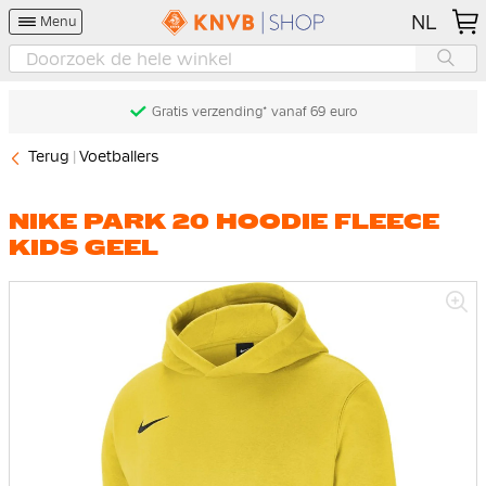
NL
Menu
Gratis verzending* vanaf 69 euro
Terug
Voetballers
NIKE PARK 20 HOODIE FLEECE
KIDS GEEL
Ga
naar
het
einde
van
de
afbeeldingen-
gallerij