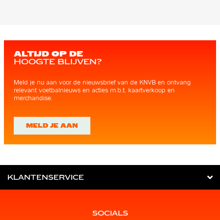
ALTIJD OP DE
HOOGTE BLIJVEN?
Meld je nu aan voor de nieuwsbrief van de KNVB en ontvang
relevant voetbalnieuws en acties m.b.t. kaartverkoop en
merchandise.
MELD JE AAN
KLANTENSERVICE
SOCIALS