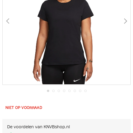
Ga
naar
het
NIET OP VOORRAAD
begin
van
de
afbeeldingen-
De voordelen van KNVBshop.nl
gallerij