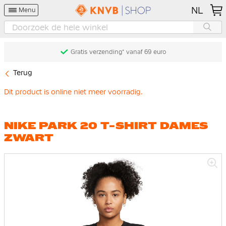
NL
Menu
Gratis verzending* vanaf 69 euro
Terug
Dit product is online niet meer voorradig.
NIKE PARK 20 T-SHIRT DAMES
ZWART
Ga
naar
het
einde
van
de
afbeeldingen-
gallerij