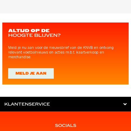
ALTIJD OP DE
HOOGTE BLIJVEN?
Meld je nu aan voor de nieuwsbrief van de KNVB en ontvang
relevant voetbalnieuws en acties m.b.t. kaartverkoop en
merchandise.
MELD JE AAN
KLANTENSERVICE
SOCIALS