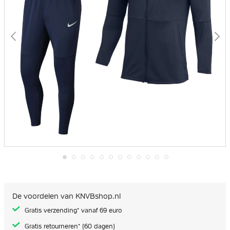
Ga
naar
het
begin
De voordelen van KNVBshop.nl
van
de
Gratis verzending* vanaf 69 euro
afbeeldingen-
gallerij
Gratis retourneren* (60 dagen)