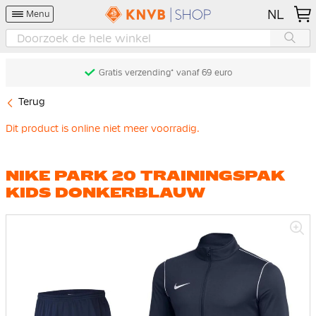
NL
Menu
Gratis verzending* vanaf 69 euro
Terug
Dit product is online niet meer voorradig.
NIKE PARK 20 TRAININGSPAK
KIDS DONKERBLAUW
Ga
naar
het
einde
van
de
afbeeldingen-
gallerij