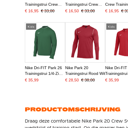
Trainingstrui Crew
Trainingstrui Crew
Crew Trainin
Kids Wit
Kids Zwart
Kids Geel
€ 16,95
€ 33,00
€ 16,50
€ 33,00
€ 16,95
€ 3
Kids
Kids
Nike Dri-FIT Park 26
Nike Park 20
Nike Dri-FIT
Trainingstrui 1/4-Zip
Trainingstrui Rood Wit
Trainingstrui
Kids Donkergroen Wit
Kids Rood W
€ 35,99
€ 28,50
€ 38,00
€ 35,99
PRODUCTOMSCHRIJVING
Draag deze comfortabele Nike Park 20 Crew Swea
wedstrijd of training start. Op die manier ben 