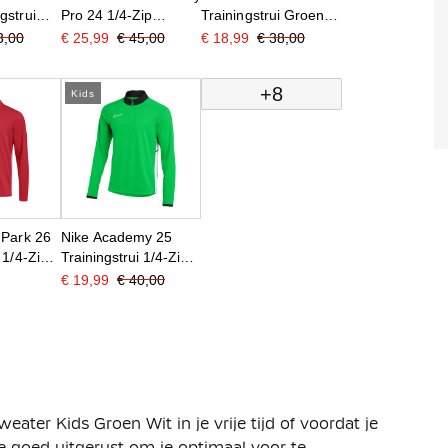
gstrui
Pro 24 1/4-Zip
Trainingstrui Groen
Trainingstrui Kids
Wit
3,00
€ 25,99
€ 45,00
€ 18,99
€ 38,00
Zwart Wit
+8
Kids
 Park 26
Nike Academy 25
 1/4-Zip
Trainingstrui 1/4-Zip
it
Kids Groen Zwart Wit
€ 19,99
€ 40,00
ter Kids Groen Wit in je vrije tijd of voordat je
je goed uitgerust om je optimaal voor te