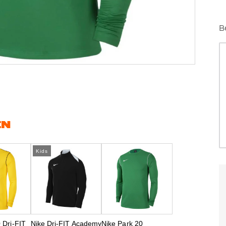
B
EN
Kids
 Dri-FIT
Nike Dri-FIT Academy
Nike Park 20