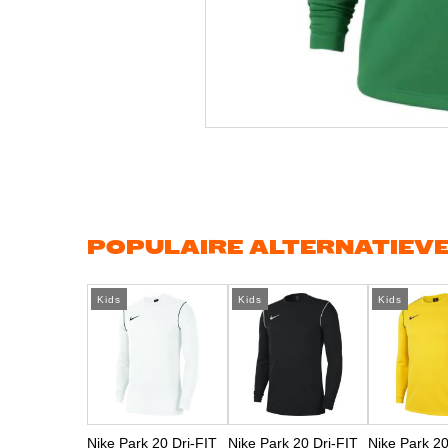
Ga
naar
het
begin
van
de
afbeeldingen-
gallerij
POPULAIRE ALTERNATIEV
Kids
Kids
Kids
Nike Park 20 Dri-FIT
Nike Park 20 Dri-FIT
Nike Park 20