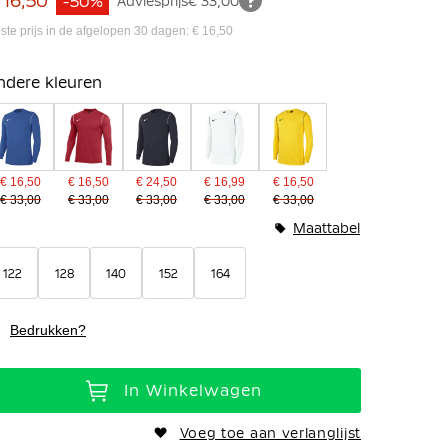
 16,50
-50%
Adviesprijs
€ 33,00
ste prijs in de afgelopen 30 dagen: € 16,50
ndere kleuren
€ 16,50
€ 16,50
€ 24,50
€ 16,99
€ 16,50
€ 33,00
€ 33,00
€ 33,00
€ 33,00
€ 33,00
Maattabel
122
128
140
152
164
Bedrukken?
In Winkelwagen
Voeg toe aan verlanglijst