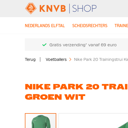
NEDERLANDS ELFTAL
SCHEIDSRECHTERS
TRAIN
Gratis verzending* vanaf 69 euro
Terug
Voetballers
Nike Park 20 Trainingstrui K
NIKE PARK 20 TRA
GROEN WIT
Ga
naar
het
einde