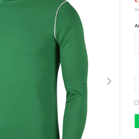
€
Be
A