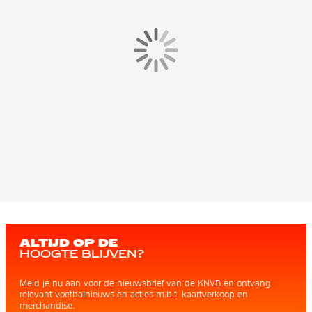
ALTIJD OP DE
HOOGTE BLIJVEN?
Meld je nu aan voor de nieuwsbrief van de KNVB en ontvang
relevant voetbalnieuws en acties m.b.t. kaartverkoop en
merchandise.