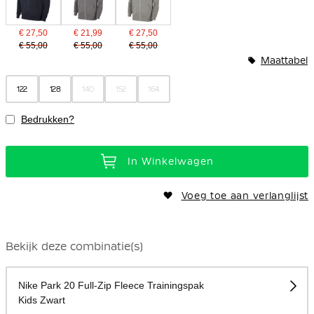
€ 27,50
€ 21,99
€ 27,50
€ 55,00
€ 55,00
€ 55,00
Maattabel
122
128
140
152
164
Bedrukken?
In Winkelwagen
Voeg toe aan verlanglijst
Bekijk deze combinatie(s)
Nike Park 20 Full-Zip Fleece Trainingspak
Kids Zwart