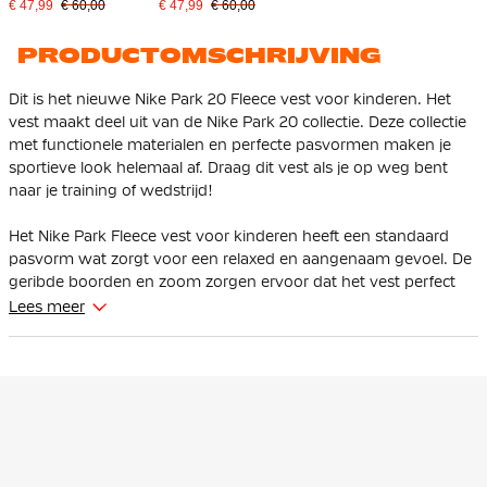
€ 47,99
€ 60,00
€ 47,99
€ 60,00
PRODUCTOMSCHRIJVING
Dit is het nieuwe Nike Park 20 Fleece vest voor kinderen. Het
vest maakt deel uit van de Nike Park 20 collectie. Deze collectie
met functionele materialen en perfecte pasvormen maken je
sportieve look helemaal af. Draag dit vest als je op weg bent
naar je training of wedstrijd!
Het Nike Park Fleece vest voor kinderen heeft een standaard
pasvorm wat zorgt voor een relaxed en aangenaam gevoel. De
geribde boorden en zoom zorgen ervoor dat het vest perfect
op zijn plek blijft zitten.
Lees meer
Het Nike vest is gemaakt van 82% katoen en 18% polyester. Het
fleece materiaal voelt zacht aan op de huid en houdt je lekker
warm.
Het vest heeft een volledige ritssluiting met capuchon waarmee
je zelf de warmte en dekking kunt regelen. De voorzijde van de
hoodie is voorzien van een gespleten buidelzak, waarin je