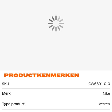
spullen kunt bewaren of je handen in warm kunt houden.
PRODUCTKENMERKEN
SKU
CW6891-010
Meer
Nike
informatie
Vesten