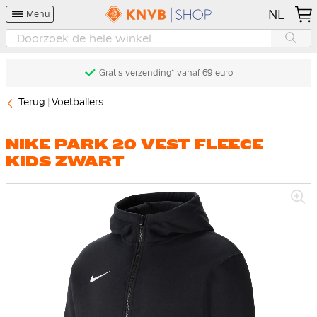
NL
Menu
Gratis verzending* vanaf 69 euro
Terug
Voetballers
NIKE PARK 20 VEST FLEECE
KIDS ZWART
Ga
naar
het
einde
van
de
afbeeldingen-
gallerij