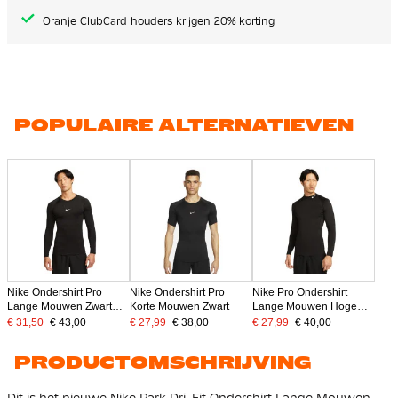
Oranje ClubCard houders krijgen 20% korting
POPULAIRE ALTERNATIEVEN
Nike Ondershirt Pro
Nike Ondershirt Pro
Nike Pro Ondershirt
Lange Mouwen Zwart
Korte Mouwen Zwart
Lange Mouwen Hoge
Wit
Hals Zwart
€ 31,50
€ 43,00
€ 27,99
€ 38,00
€ 27,99
€ 40,00
PRODUCTOMSCHRIJVING