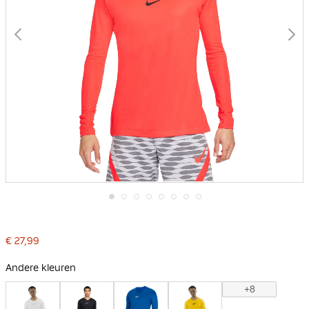
Ga
naar
het
€ 27,99
begin
van
de
Andere kleuren
afbeeldingen-
gallerij
+8