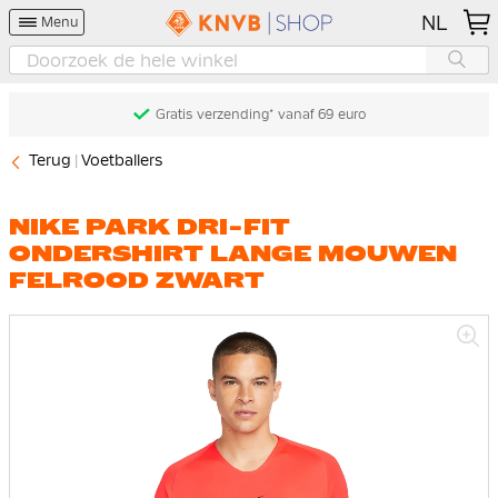
NL
Menu
Gratis verzending* vanaf 69 euro
Terug
Voetballers
NIKE PARK DRI-FIT
ONDERSHIRT LANGE MOUWEN
FELROOD ZWART
Ga
naar
het
einde
van
de
afbeeldingen-
gallerij