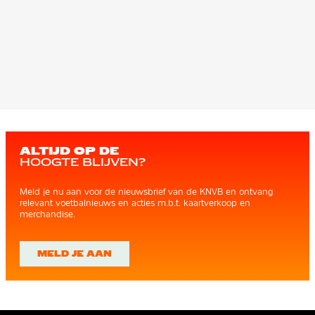
ALTIJD OP DE
HOOGTE BLIJVEN?
Meld je nu aan voor de nieuwsbrief van de KNVB en ontvang
relevant voetbalnieuws en acties m.b.t. kaartverkoop en
merchandise.
MELD JE AAN