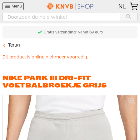
NL
Menu
Gratis verzending* vanaf 69 euro
Terug
Dit product is online niet meer voorradig.
NIKE PARK III DRI-FIT
VOETBALBROEKJE GRIJS
Ga
naar
het
einde
van
de
afbeeldingen-
gallerij