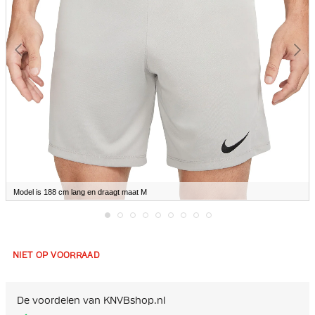
Model is 188 cm lang en draagt maat M
Ga
naar
het
NIET OP VOORRAAD
begin
van
de
afbeeldingen-
De voordelen van KNVBshop.nl
gallerij