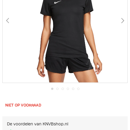
Ga
naar
het
NIET OP VOORRAAD
begin
van
de
afbeeldingen-
De voordelen van KNVBshop.nl
gallerij