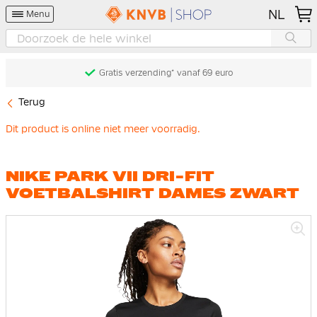
NL
Menu
Gratis verzending* vanaf 69 euro
Terug
Dit product is online niet meer voorradig.
NIKE PARK VII DRI-FIT
VOETBALSHIRT DAMES ZWART
Ga
naar
het
einde
van
de
afbeeldingen-
gallerij