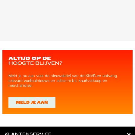
ALTIJD OP DE
HOOGTE BLIJVEN?
Meld je nu aan voor de nieuwsbrief van de KNVB en ontvang
relevant voetbalnieuws en acties m.b.t. kaartverkoop en
merchandise.
MELD JE AAN
KLANTENSERVICE