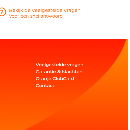
Bekijk de veelgestelde vragen
Voor een snel antwoord
Veelgestelde vragen
Garantie & klachten
Oranje ClubCard
Contact