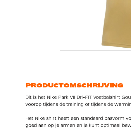
Ga
naar
het
begin
van
de
afbeeldingen-
gallerij
PRODUCTOMSCHRIJVING
Dit is het Nike Park VII Dri-FIT Voetbalshirt Go
voorop tijdens de training of tijdens de warmi
Het Nike shirt heeft een standaard pasvorm 
goed aan op je armen en je kunt optimaal bewe