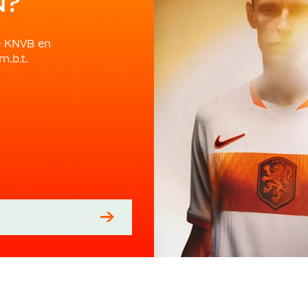
N?
e KNVB en
m.b.t.