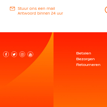
Stuur ons een mail
Antwoord binnen 24 uur
Betalen
Bezorgen
Retourneren