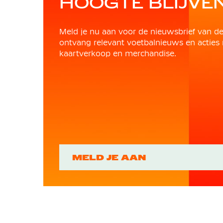
HOOGTE BLIJVE
Meld je nu aan voor de nieuwsbrief van d
ontvang relevant voetbalnieuws en acties 
kaartverkoop en merchandise.
MELD JE AAN