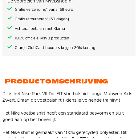
De voordelen van KNVBshop.nl
gallerij
Gratis verzending* vanaf 69 euro
Gratis retourneren* (60 dagen)
Achteraf betalen met Klarna
100% officiële KNVB producten
Oranje ClubCard houders krijgen 20% korting
PRODUCTOMSCHRIJVING
Dit is het Nike Park VII Dri-FIT Voetbalshirt Lange Mouwen Kids
Zwart. Draag dit voetbalshirt tijdens je volgende training!
Het Nike voetbalshirt heeft een standaard pasvorm en sluit
goed aan op het bovenlijf.
Het Nike shirt is gemaakt van
100% gerecycled polyester
. Dit