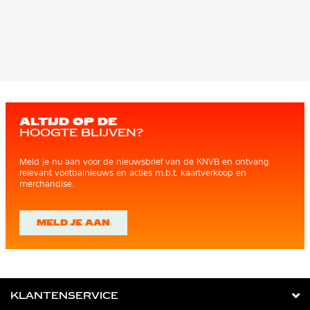
ALTIJD OP DE
HOOGTE BLIJVEN?
Meld je nu aan voor de nieuwsbrief van de KNVB en ontvang
relevant voetbalnieuws en acties m.b.t. kaartverkoop en
merchandise.
MELD JE AAN
KLANTENSERVICE