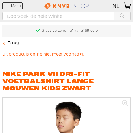
NL
Menu
Gratis verzending* vanaf 69 euro
Terug
Dit product is online niet meer voorradig.
NIKE PARK VII DRI-FIT
VOETBALSHIRT LANGE
MOUWEN KIDS ZWART
Ga
naar
het
einde
van
de
afbeeldingen-
gallerij