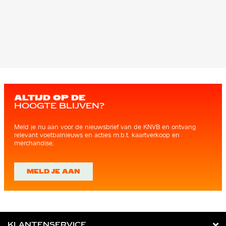
ALTIJD OP DE
HOOGTE BLIJVEN?
Meld je nu aan voor de nieuwsbrief van de KNVB en ontvang
relevant voetbalnieuws en acties m.b.t. kaartverkoop en
merchandise.
MELD JE AAN
KLANTENSERVICE