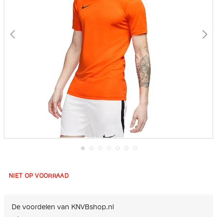
Ga
naar
het
NIET OP VOORRAAD
begin
van
de
afbeeldingen-
De voordelen van KNVBshop.nl
gallerij