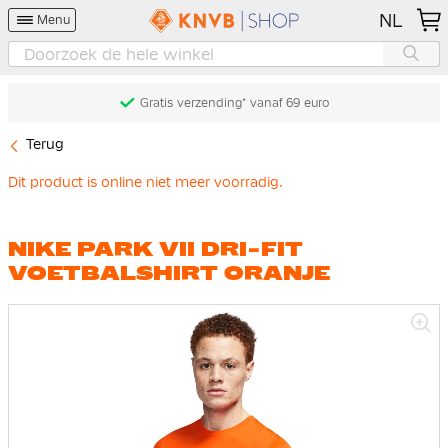
NL
Menu
Gratis verzending* vanaf 69 euro
Terug
Dit product is online niet meer voorradig.
NIKE PARK VII DRI-FIT
VOETBALSHIRT ORANJE
Ga
naar
het
einde
van
de
afbeeldingen-
gallerij