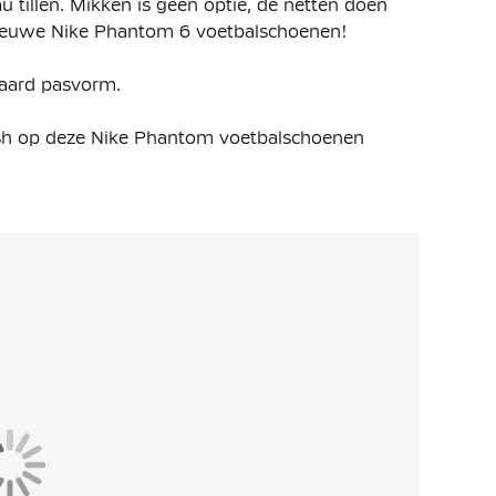
 tillen. Mikken is geen optie, de netten doen
dnieuwe Nike Phantom 6 voetbalschoenen!
daard pasvorm.
esh op deze Nike Phantom voetbalschoenen
dat je betere controle hebt tijdens het dribbelen
gheden.
e voorvoet is strategisch ontworpen om je te
en.
uurlijkere pasvorm, vooral rond de toebox. Het
j de bal, zodat elke aanraking nóg directer en
kel met zacht en flexibel Flyknit-materiaal,