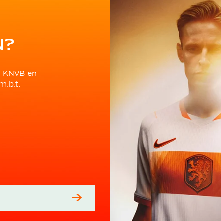
N?
e KNVB en
m.b.t.