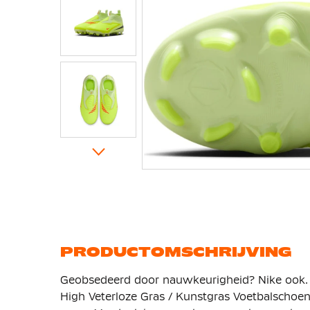
Ga
naar
het
begin
van
de
afbeeldingen-
gallerij
PRODUCTOMSCHRIJVING
Geobsedeerd door nauwkeurigheid? Nike ook.
High Veterloze Gras / Kunstgras Voetbalscho