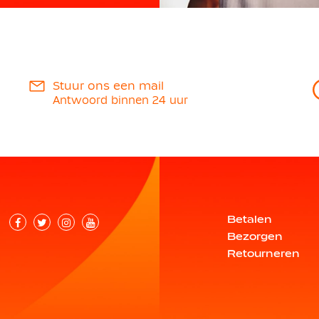
Stuur ons een mail
Antwoord binnen 24 uur
Betalen
Bezorgen
Retourneren