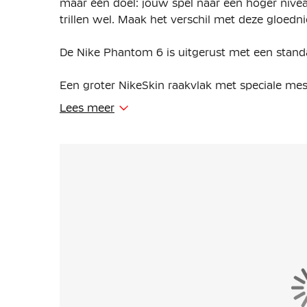
maar één doel: jouw spel naar een hoger niveau
trillen wel. Maak het verschil met deze gloe
De Nike Phantom 6 is uitgerust met een stan
Een groter NikeSkin raakvlak met speciale m
brengt je voet dichter bij de bal. Dit betekent 
Lees meer
en passen, in zowel natte als droge omstandi
Het Cyclone 360 circulaire tractiepatroon in d
helpen sneller aan te zetten en soepel te draai
Een vernieuwd schoenframe zorgt voor een nat
vormt zich naar je voet en brengt je dichter bi
krachtiger is.
De Dynamic Fit-kraag sluit nauw aan rond je en
zodat je stevig en zeker in je schoenen staat.