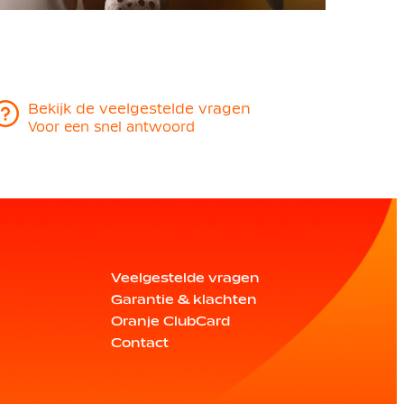
Bekijk de veelgestelde vragen
Voor een snel antwoord
Veelgestelde vragen
Garantie & klachten
Oranje ClubCard
Contact