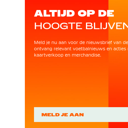
ALTIJD OP DE
HOOGTE BLIJVE
Meld je nu aan voor de nieuwsbrief van d
ontvang relevant voetbalnieuws en acties 
kaartverkoop en merchandise.
MELD JE AAN