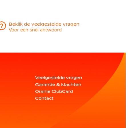
Bekijk de veelgestelde vragen
Voor een snel antwoord
Veelgestelde vragen
Garantie & klachten
Oranje ClubCard
Contact