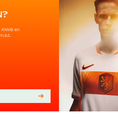
N?
e KNVB en
m.b.t.