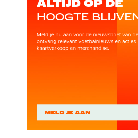
ALTIJD OP DE
HOOGTE BLIJVE
Meld je nu aan voor de nieuwsbrief van d
ontvang relevant voetbalnieuws en acties 
kaartverkoop en merchandise.
MELD JE AAN