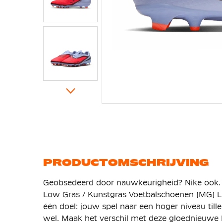
Ga
naar
het
begin
van
de
afbeeldingen-
gallerij
PRODUCTOMSCHRIJVING
Geobsedeerd door nauwkeurigheid? Nike ook.
Low Gras / Kunstgras Voetbalschoenen (MG) 
één doel: jouw spel naar een hoger niveau tille
wel. Maak het verschil met deze gloednieuwe