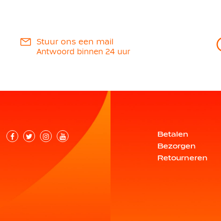
Stuur ons een mail
Antwoord binnen 24 uur
Betalen
Bezorgen
Retourneren