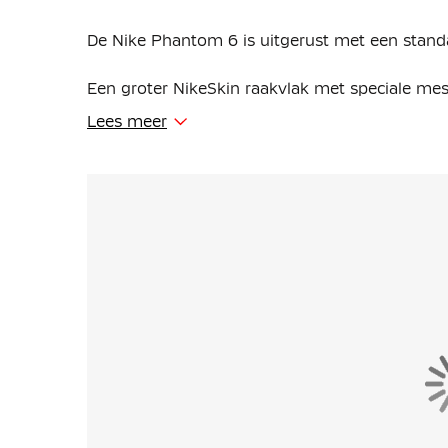
De Nike Phantom 6 is uitgerust met een stan
Een groter NikeSkin raakvlak met speciale m
brengt je voet dichter bij de bal. Dit betekent 
Lees meer
en passen, in zowel natte als droge omstandi
Het Cyclone 360 circulaire tractiepatroon in d
helpen sneller aan te zetten en soepel te draai
Een vernieuwd schoenframe zorgt voor een nat
vormt zich naar je voet en brengt je dichter bi
krachtiger is.