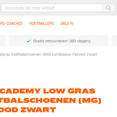
Zoe
ERS-COACHES
VOETBALLERS
SALE %
Gratis retourneren* (60 dagen)
tgras Voetbalschoenen (MG) Lichtblauw Felrood Zwart
ACADEMY LOW GRAS
TBALSCHOENEN (MG)
OOD ZWART