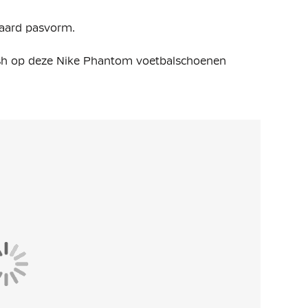
daard pasvorm.
esh op deze Nike Phantom voetbalschoenen
dat je betere controle hebt tijdens het dribbelen
gheden.
e voorvoet is strategisch ontworpen om je te
en.
uurlijkere pasvorm, vooral rond de toebox. Het
j de bal, zodat elke aanraking nóg directer en