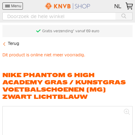
NL
Menu
Gratis verzending* vanaf 69 euro
Terug
Dit product is online niet meer voorradig.
NIKE PHANTOM 6 HIGH
ACADEMY GRAS / KUNSTGRAS
VOETBALSCHOENEN (MG)
ZWART LICHTBLAUW
Ga
naar
het
einde
van
de
afbeeldingen-