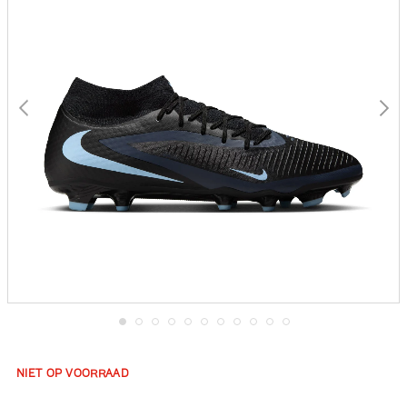
gallerij
Ga
naar
het
NIET OP VOORRAAD
begin
van