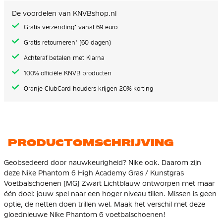
de
afbeeldingen-
De voordelen van KNVBshop.nl
gallerij
Gratis verzending* vanaf 69 euro
Gratis retourneren* (60 dagen)
Achteraf betalen met Klarna
100% officiële KNVB producten
Oranje ClubCard houders krijgen 20% korting
PRODUCTOMSCHRIJVING
Geobsedeerd door nauwkeurigheid? Nike ook. Daarom zijn
deze Nike Phantom 6 High Academy Gras / Kunstgras
Voetbalschoenen (MG) Zwart Lichtblauw ontworpen met maar
één doel: jouw spel naar een hoger niveau tillen. Missen is geen
optie, de netten doen trillen wel. Maak het verschil met deze
gloednieuwe Nike Phantom 6 voetbalschoenen!