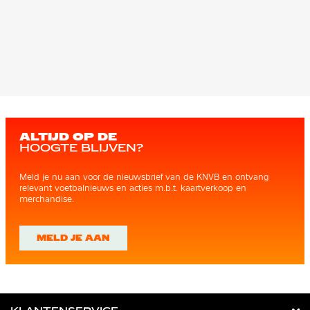
ALTIJD OP DE
HOOGTE BLIJVEN?
Meld je nu aan voor de nieuwsbrief van de KNVB en ontvang
relevant voetbalnieuws en acties m.b.t. kaartverkoop en
merchandise.
MELD JE AAN