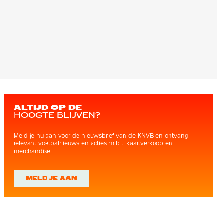
ALTIJD OP DE
HOOGTE BLIJVEN?
Meld je nu aan voor de nieuwsbrief van de KNVB en ontvang
relevant voetbalnieuws en acties m.b.t. kaartverkoop en
merchandise.
MELD JE AAN