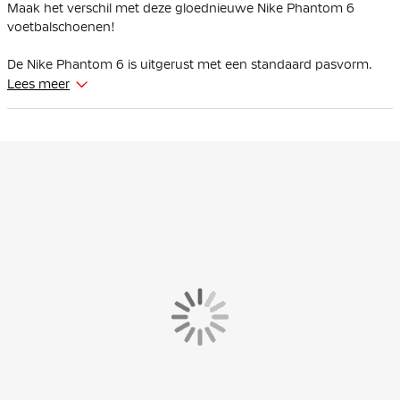
Maak het verschil met deze gloednieuwe Nike Phantom 6
voetbalschoenen!
De Nike Phantom 6 is uitgerust met een standaard pasvorm.
Lees meer
Een groter NikeSkin raakvlak met speciale mesh op deze Nike
Phantom voetbalschoenen brengt je voet dichter bij de bal. Dit
betekent dat je betere controle hebt tijdens het dribbelen en
passen, in zowel natte als droge omstandigheden.
Het Cyclone 360 circulaire tractiepatroon in de voorvoet is
strategisch ontworpen om je te helpen sneller aan te zetten en
soepel te draaien.
Een vernieuwd schoenframe zorgt voor een natuurlijkere
pasvorm, vooral rond de toebox. Het vormt zich naar je voet en
brengt je dichter bij de bal, zodat elke aanraking nóg directer en
krachtiger is.