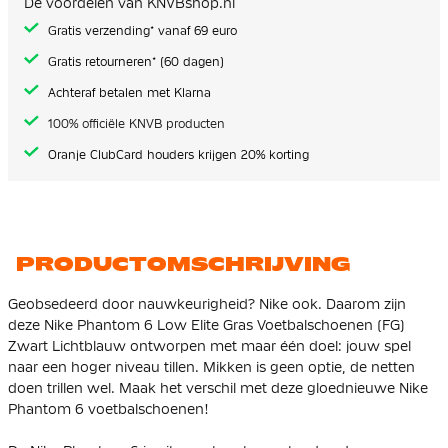
De voordelen van KNVBshop.nl
gallerij
Gratis verzending* vanaf 69 euro
Gratis retourneren* (60 dagen)
Achteraf betalen met Klarna
100% officiële KNVB producten
Oranje ClubCard houders krijgen 20% korting
PRODUCTOMSCHRIJVING
Geobsedeerd door nauwkeurigheid? Nike ook. Daarom zijn
deze Nike Phantom 6 Low Elite Gras Voetbalschoenen (FG)
Zwart Lichtblauw ontworpen met maar één doel: jouw spel
naar een hoger niveau tillen. Mikken is geen optie, de netten
doen trillen wel. Maak het verschil met deze gloednieuwe Nike
Phantom 6 voetbalschoenen!