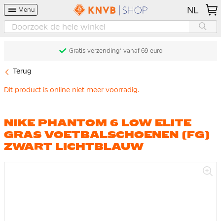
NL
Menu
Gratis verzending* vanaf 69 euro
Terug
Dit product is online niet meer voorradig.
NIKE PHANTOM 6 LOW ELITE
GRAS VOETBALSCHOENEN (FG)
ZWART LICHTBLAUW
Ga
naar
het
einde
van
de
afbeeldingen-
gallerij