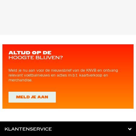
ALTIJD OP DE
HOOGTE BLIJVEN?
Meld je nu aan voor de nieuwsbrief van de KNVB en ontvang
relevant voetbalnieuws en acties m.b.t. kaartverkoop en
merchandise.
MELD JE AAN
KLANTENSERVICE