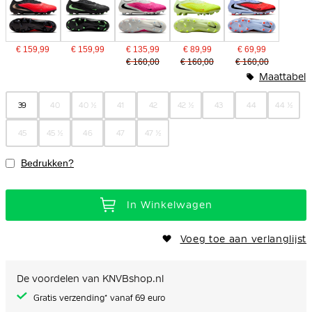
€ 159,99
€ 159,99
€ 135,99
€ 89,99
€ 69,99
€ 160,00
€ 160,00
€ 160,00
Maattabel
39
40
40 ½
41
42
42 ½
43
44
44 ½
45
45 ½
46
47
47 ½
Bedrukken?
In Winkelwagen
Voeg toe aan verlanglijst
De voordelen van KNVBshop.nl
Gratis verzending* vanaf 69 euro