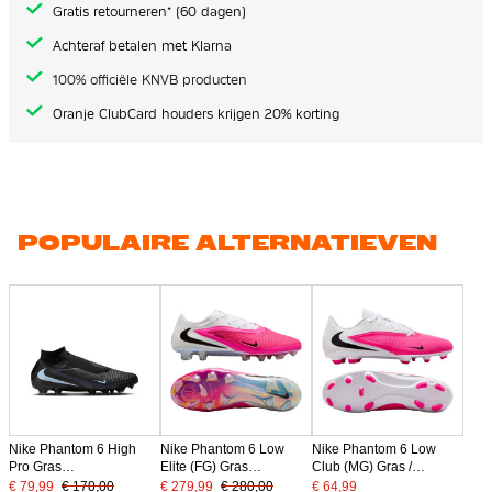
Gratis retourneren* (60 dagen)
Achteraf betalen met Klarna
100% officiële KNVB producten
Oranje ClubCard houders krijgen 20% korting
POPULAIRE ALTERNATIEVEN
Nike Phantom 6 High
Nike Phantom 6 Low
Nike Phantom 6 Low
Pro Gras
Elite (FG) Gras
Club (MG) Gras /
Voetbalschoenen (FG)
Voetbalschoenen Wit
Kunstgras
€ 79,99
€ 170,00
€ 279,99
€ 280,00
€ 64,99