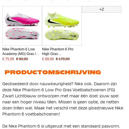
Zwart Lichtblauw
Felroze Zwart
Voetbalschoenen Wit
Felroze Zwart
+2
Nike Phantom 6 Low
Nike Phantom 6 Pro
Academy (MG) Gras /
High Gras
Kunstgras
Voetbalschoenen (FG)
€ 75,99
€ 90,00
€ 89,99
€ 170,00
Voetbalschoenen Wit
Geel Oranje Zwart
Felroze Zwart
PRODUCTOMSCHRIJVING
Geobsedeerd door nauwkeurigheid? Nike ook. Daarom zijn
deze Nike Phantom 6 Low Pro Gras Voetbalschoenen (FG)
Zwart Lichtblauw ontworpen met maar één doel: jouw spel
naar een hoger niveau tillen. Missen is geen optie, de netten
doen trillen wel. Maak het verschil met deze gloednieuwe Nike
Phantom 6 voetbalschoenen!
De Nike Phantom 6 is uitgerust met een standaard pasvorm.