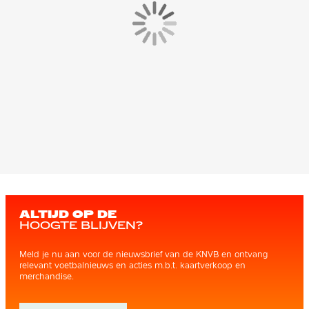
ALTIJD OP DE
HOOGTE BLIJVEN?
Meld je nu aan voor de nieuwsbrief van de KNVB en ontvang
relevant voetbalnieuws en acties m.b.t. kaartverkoop en
merchandise.