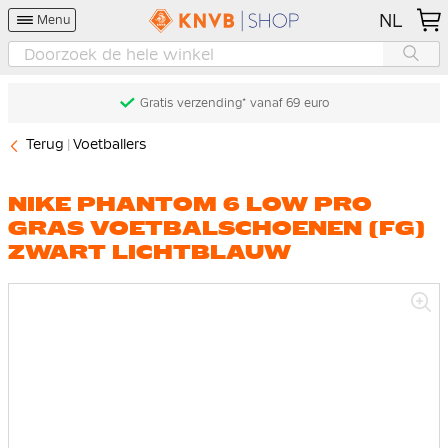
NL
Menu
Gratis verzending* vanaf 69 euro
Terug
Voetballers
NIKE PHANTOM 6 LOW PRO
GRAS VOETBALSCHOENEN (FG)
ZWART LICHTBLAUW
Ga
naar
het
einde
van
de
afbeeldingen-
gallerij