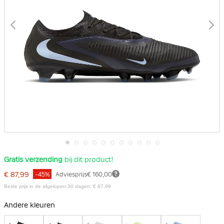
Ga
Gratis verzending
bij dit product!
naar
het
€ 87,99
-45%
Adviesprijs
€ 160,00
begin
van
Beste prijs in de afgelopen 30 dagen: € 87,99
de
afbeeldingen-
Andere kleuren
gallerij