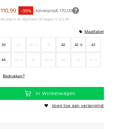
 110,99
-35%
Adviesprijs
€ 170,00
ste prijs in de afgelopen 30 dagen: € 101,99
Maattabel
39
40
40 ½
41
42
42 ½
43
44
44 ½
45
45 ½
46
47
47 ½
Bedrukken?
In Winkelwagen
Voeg toe aan verlanglijst