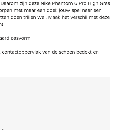
 Daarom zijn deze Nike Phantom 6 Pro High Gras
orpen met maar één doel: jouw spel naar een
etten doen trillen wel. Maak het verschil met deze
n!
daard pasvorm.
et contactoppervlak van de schoen bedekt en
n, passen en schieten.
e voorvoet is strategisch ontworpen om je te
en.
uurlijkere pasvorm, vooral rond de toebox. Het
j de bal, zodat elke aanraking nóg directer en
kel met zacht en flexibel Flyknit-materiaal,