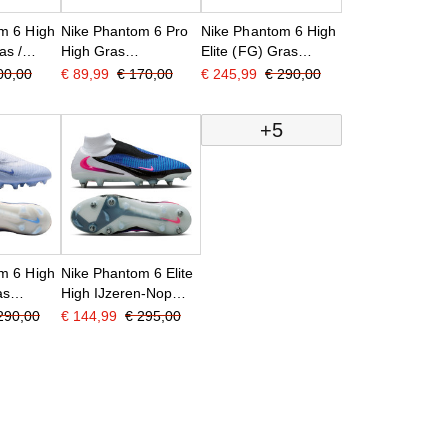
m 6 High
Nike Phantom 6 Pro
Nike Phantom 6 High
as /
High Gras
Elite (FG) Gras
Voetbalschoenen
Voetbalschoenen Wit
00,00
€ 89,99
€ 170,00
€ 245,99
€ 290,00
oenen
(FG) Geel Oranje
Felroze Zwart
ken Wit
Zwart
+5
od Rood
m 6 High
Nike Phantom 6 Elite
as
High IJzeren-Nop
oenen
Voetbalschoenen
290,00
€ 144,99
€ 295,00
en Wit
(SG) Pro Player
Blauw
Blauw Felroze Wit