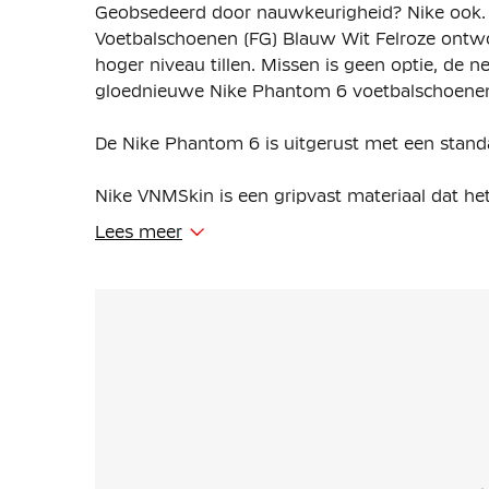
Geobsedeerd door nauwkeurigheid? Nike ook.
Voetbalschoenen (FG) Blauw Wit Felroze ontw
hoger niveau tillen. Missen is geen optie, de n
gloednieuwe Nike Phantom 6 voetbalschoene
De Nike Phantom 6 is uitgerust met een stan
Nike VNMSkin is een gripvast materiaal dat h
zorgt voor uitstekende balcontrole bij dribbele
Lees meer
Het Cyclone 360 circulaire tractiepatroon in d
helpen sneller aan te zetten en soepel te draai
Een vernieuwd schoenframe zorgt voor een nat
vormt zich naar je voet en brengt je dichter bi
krachtiger is.
De Dynamic Fit-kraag sluit nauw aan rond je en
zodat je stevig en zeker in je schoenen staat.