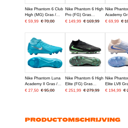
Nike Phantom 6 Club
Nike Phantom 6 High
Nike Phanto
High (MG) Gras /
Pro (FG) Gras
Academy Gr
Kunstgras
Voetbalschoenen
Kunstgras
€ 59,99
€ 70,00
€ 149,99
€ 169,99
€ 69,99
€ 1
Voetbalschoenen Wit
Zwart Felgroen
Voetbalsch
Felroze Zwart
(MG) Gebro
Bordeauxro
Nike Phantom Luna
Nike Phantom 6 High
Nike Phanto
Academy II Gras /
Elite (FG) Gras
Elite LV8 Gr
Kunstgras
Voetbalschoenen
Voetbalsch
€ 27,50
€ 95,00
€ 251,99
€ 279,99
€ 194,99
€ 
Voetbalschoenen
Zwart Felgroen
(FG) Gebrok
(MG) Blauw Wit
Lichtblauw 
PRODUCTOMSCHRIJVING