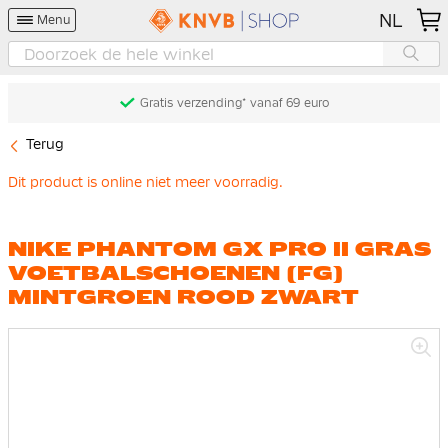
NL
Menu
Gratis verzending* vanaf 69 euro
Terug
Dit product is online niet meer voorradig.
NIKE PHANTOM GX PRO II GRAS
VOETBALSCHOENEN (FG)
MINTGROEN ROOD ZWART
Ga
naar
het
einde
van
de
afbeeldingen-
gallerij