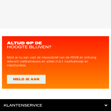
ALTIJD OP DE
HOOGTE BLIJVEN?
Meld je nu aan voor de nieuwsbrief van de KNVB en ontvang
relevant voetbalnieuws en acties m.b.t. kaartverkoop en
merchandise.
MELD JE AAN
KLANTENSERVICE