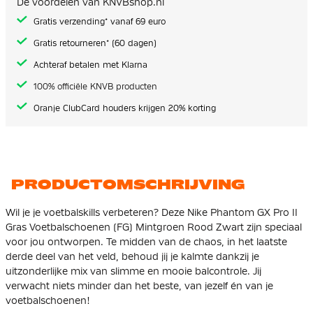
De voordelen van KNVBshop.nl
gallerij
Gratis verzending* vanaf 69 euro
Gratis retourneren* (60 dagen)
Achteraf betalen met Klarna
100% officiële KNVB producten
Oranje ClubCard houders krijgen 20% korting
PRODUCTOMSCHRIJVING
Wil je je voetbalskills verbeteren? Deze Nike Phantom GX Pro II
Gras Voetbalschoenen (FG) Mintgroen Rood Zwart zijn speciaal
voor jou ontworpen. Te midden van de chaos, in het laatste
derde deel van het veld, behoud jij je kalmte dankzij je
uitzonderlijke mix van slimme en mooie balcontrole. Jij
verwacht niets minder dan het beste, van jezelf én van je
voetbalschoenen!