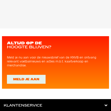
ALTIJD OP DE
HOOGTE BLIJVEN?
Meld je nu aan voor de nieuwsbrief van de KNVB en ontvang
relevant voetbalnieuws en acties m.b.t. kaartverkoop en
merchandise.
MELD JE AAN
KLANTENSERVICE