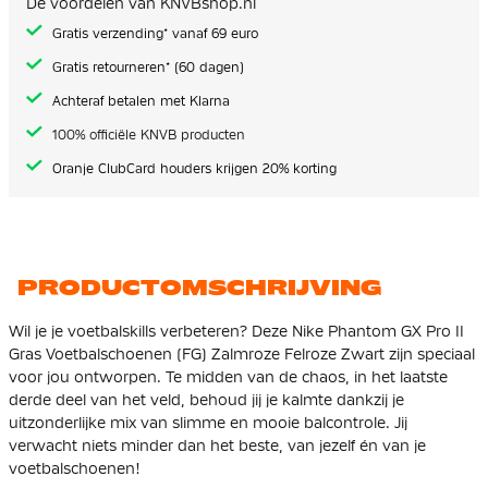
De voordelen van KNVBshop.nl
gallerij
Gratis verzending* vanaf 69 euro
Gratis retourneren* (60 dagen)
Achteraf betalen met Klarna
100% officiële KNVB producten
Oranje ClubCard houders krijgen 20% korting
PRODUCTOMSCHRIJVING
Wil je je voetbalskills verbeteren? Deze Nike Phantom GX Pro II
Gras Voetbalschoenen (FG) Zalmroze Felroze Zwart zijn speciaal
voor jou ontworpen. Te midden van de chaos, in het laatste
derde deel van het veld, behoud jij je kalmte dankzij je
uitzonderlijke mix van slimme en mooie balcontrole. Jij
verwacht niets minder dan het beste, van jezelf én van je
voetbalschoenen!