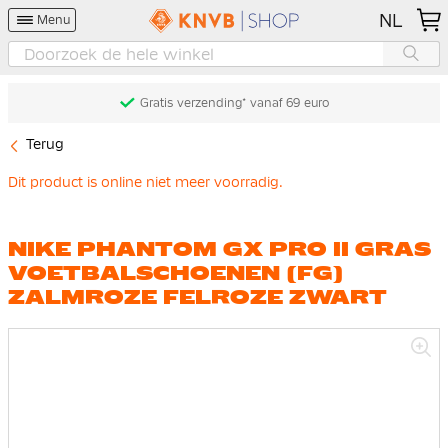
NL
Menu
Gratis verzending* vanaf 69 euro
Terug
Dit product is online niet meer voorradig.
NIKE PHANTOM GX PRO II GRAS
VOETBALSCHOENEN (FG)
ZALMROZE FELROZE ZWART
Ga
naar
het
einde
van
de
afbeeldingen-
gallerij