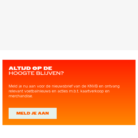
ALTIJD OP DE
HOOGTE BLIJVEN?
Meld je nu aan voor de nieuwsbrief van de KNVB en ontvang
relevant voetbalnieuws en acties m.b.t. kaartverkoop en
merchandise.
MELD JE AAN