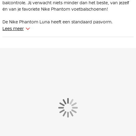
balcontrole. Jij verwacht niets minder dan het beste, van jezelf
én van je favoriete Nike Phantom voetbalschoenen!
De Nike Phantom Luna heeft een standaard pasvorm.
Lees meer
Het Nike Cyclone 360-profiel helpt je bij het maken van snellere,
meer wendbare bewegingen en biedt verbeterde grip bij
draaien. Hierdoor kun je vol zelfvertrouwen snelle wendingen
maken in het heetst van de strijd.
De NikeSkin touchzone is vergroot ten opzichte van de vorige
versie, waardoor je voet nog dichter bij de bal komt voor betere
controle tijdens dribbelen en passen, zowel in natte als droge
omstandigheden. Het bedekt het schietvlak van de schoen en
loopt van de grote teen over de veters naar de kleine teen, wat
zorgt voor optimaal contact tussen schoen en bal tijdens het
schoppen.
De anatomisch gevormde boord van mesh is zacht en biedt
comfort rond je enkel en hiel. Subtiele ribbels in de boord
helpen je de bal hoger op je enkel te raken bij wegtrappen en