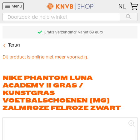
NL
Menu
Gratis verzending* vanaf 69 euro
Terug
Dit product is online niet meer voorradig.
NIKE PHANTOM LUNA
ACADEMY II GRAS /
KUNSTGRAS
VOETBALSCHOENEN (MG)
ZALMROZE FELROZE ZWART
Ga
naar
het
einde
van