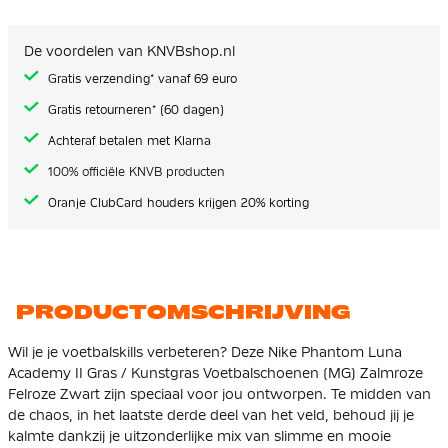
van
de
afbeeldingen-
De voordelen van KNVBshop.nl
gallerij
Gratis verzending* vanaf 69 euro
Gratis retourneren* (60 dagen)
Achteraf betalen met Klarna
100% officiële KNVB producten
Oranje ClubCard houders krijgen 20% korting
PRODUCTOMSCHRIJVING
Wil je je voetbalskills verbeteren? Deze Nike Phantom Luna
Academy II Gras / Kunstgras Voetbalschoenen (MG) Zalmroze
Felroze Zwart zijn speciaal voor jou ontworpen. Te midden van
de chaos, in het laatste derde deel van het veld, behoud jij je
kalmte dankzij je uitzonderlijke mix van slimme en mooie