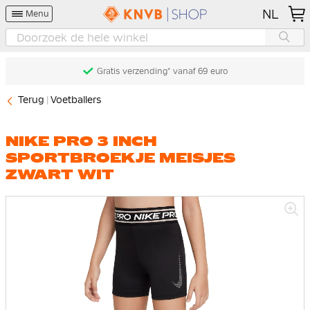
NL
Menu
Gratis verzending* vanaf 69 euro
Terug
Voetballers
NIKE PRO 3 INCH
SPORTBROEKJE MEISJES
ZWART WIT
Ga
naar
het
einde
van
de
afbeeldingen-
gallerij