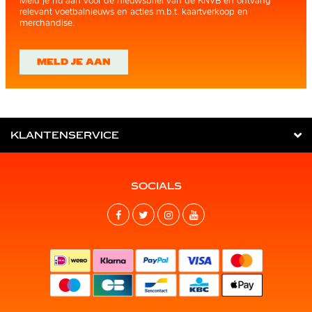
Meld je nu aan voor de nieuwsbrief van de KNVB en ontvang
relevant voetbalnieuws en acties m.b.t. kaartverkoop en
merchandise.
MELD JE AAN
KLANTENSERVICE
SOCIALS