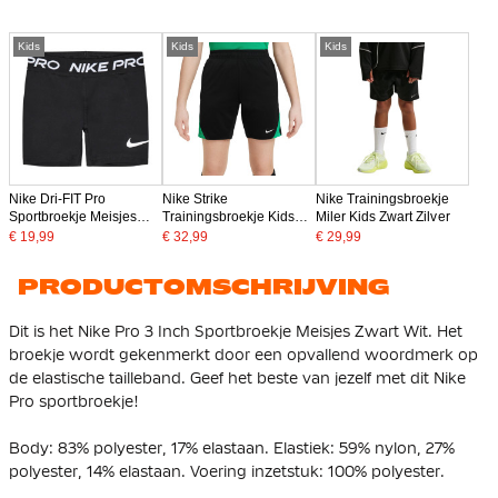
Kids
Kids
Kids
Nike Dri-FIT Pro
Nike Strike
Nike Trainingsbroekje
Sportbroekje Meisjes
Trainingsbroekje Kids
Miler Kids Zwart Zilver
Zwart Wit
Zwart Groen
€ 19,99
€ 32,99
€ 29,99
PRODUCTOMSCHRIJVING
Dit is het Nike Pro 3 Inch Sportbroekje Meisjes Zwart Wit. Het
broekje wordt gekenmerkt door een opvallend woordmerk op
de elastische tailleband. Geef het beste van jezelf met dit Nike
Pro sportbroekje!
Body: 83% polyester, 17% elastaan. Elastiek: 59% nylon, 27%
polyester, 14% elastaan. Voering inzetstuk: 100% polyester.