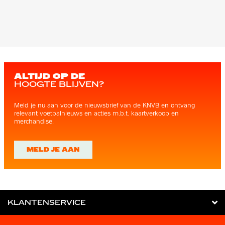
ALTIJD OP DE
HOOGTE BLIJVEN?
Meld je nu aan voor de nieuwsbrief van de KNVB en ontvang
relevant voetbalnieuws en acties m.b.t. kaartverkoop en
merchandise.
MELD JE AAN
KLANTENSERVICE