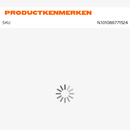
PRODUCTKENMERKEN
SKU
N.101086771524