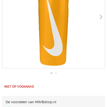
Ga
naar
het
NIET OP VOORRAAD
begin
van
de
afbeeldingen-
De voordelen van KNVBshop.nl
gallerij