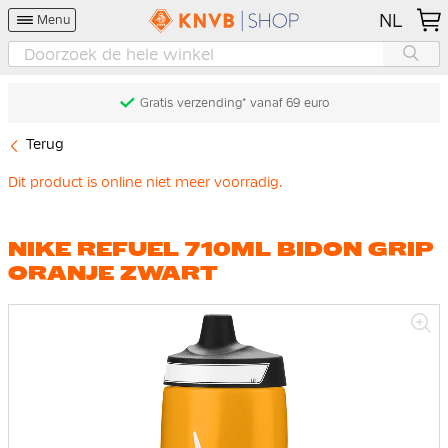
NL
Menu
Gratis verzending* vanaf 69 euro
Terug
Dit product is online niet meer voorradig.
NIKE REFUEL 710ML BIDON GRIP
ORANJE ZWART
Ga
naar
het
einde
van
de
afbeeldingen-
gallerij