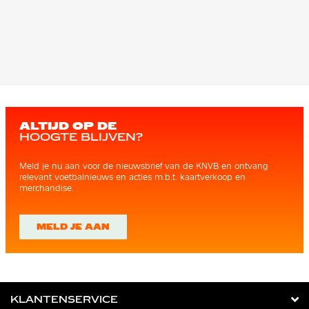
ALTIJD OP DE
HOOGTE BLIJVEN?
Meld je nu aan voor de nieuwsbrief van de KNVB en ontvang
relevant voetbalnieuws en acties m.b.t. kaartverkoop en
merchandise.
MELD JE AAN
KLANTENSERVICE