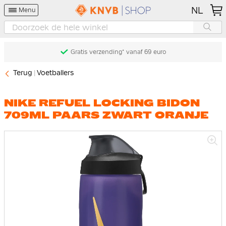
NL
Menu
Gratis verzending* vanaf 69 euro
Terug
Voetballers
NIKE REFUEL LOCKING BIDON
709ML PAARS ZWART ORANJE
Ga
naar
het
einde
van
de
afbeeldingen-
gallerij