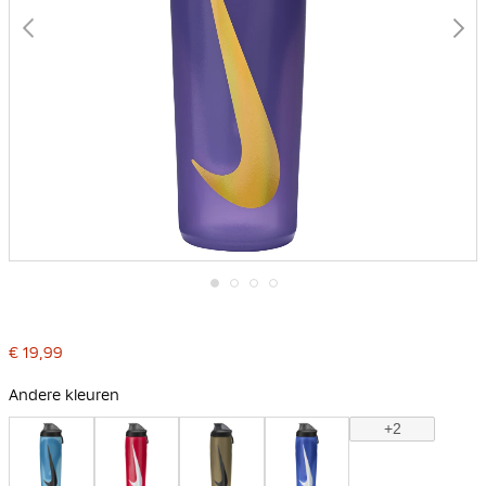
Ga
naar
het
€ 19,99
begin
van
de
Andere kleuren
afbeeldingen-
gallerij
+2