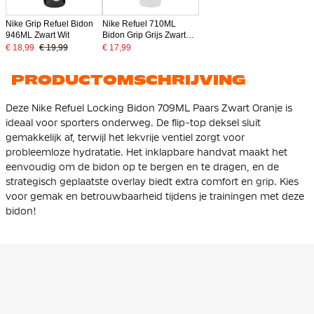
Nike Grip Refuel Bidon
Nike Refuel 710ML
946ML Zwart Wit
Bidon Grip Grijs Zwart
Wit
€ 18,99
€ 19,99
€ 17,99
PRODUCTOMSCHRIJVING
Deze Nike Refuel Locking Bidon 709ML Paars Zwart Oranje is
ideaal voor sporters onderweg. De flip-top deksel sluit
gemakkelijk af, terwijl het lekvrije ventiel zorgt voor
probleemloze hydratatie. Het inklapbare handvat maakt het
eenvoudig om de bidon op te bergen en te dragen, en de
strategisch geplaatste overlay biedt extra comfort en grip. Kies
voor gemak en betrouwbaarheid tijdens je trainingen met deze
bidon!