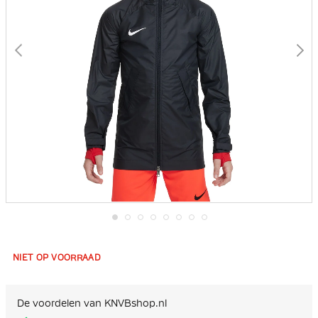
Ga
naar
het
NIET OP VOORRAAD
begin
van
de
afbeeldingen-
De voordelen van KNVBshop.nl
gallerij