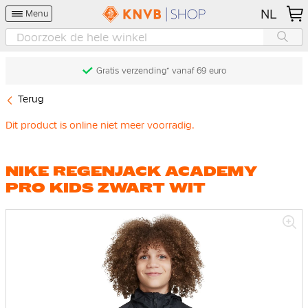
NL
Menu
Gratis verzending* vanaf 69 euro
Terug
Dit product is online niet meer voorradig.
NIKE REGENJACK ACADEMY
PRO KIDS ZWART WIT
Ga
naar
het
einde
van
de
afbeeldingen-
gallerij