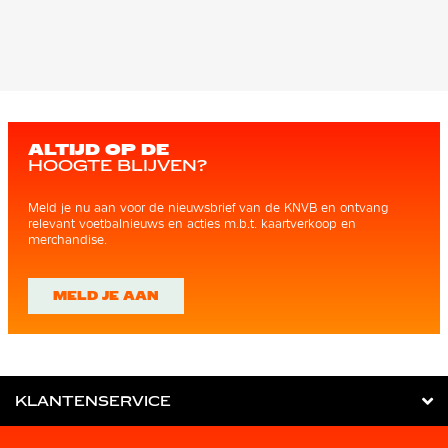
ALTIJD OP DE
HOOGTE BLIJVEN?
Meld je nu aan voor de nieuwsbrief van de KNVB en ontvang
relevant voetbalnieuws en acties m.b.t. kaartverkoop en
merchandise.
MELD JE AAN
KLANTENSERVICE