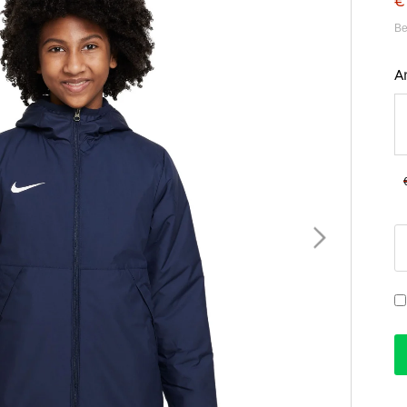
€
Be
A