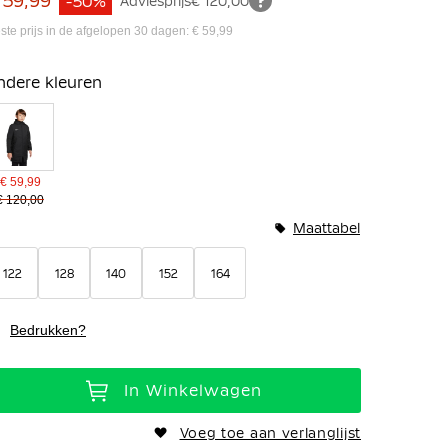
 59,99
-50%
Adviesprijs
€ 120,00
ste prijs in de afgelopen 30 dagen: € 59,99
ndere kleuren
€ 59,99
€ 120,00
Maattabel
122
128
140
152
164
Bedrukken?
In Winkelwagen
Voeg toe aan verlanglijst