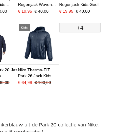
ids
Regenjack Woven
Regenjack Kids Geel
 Wit
Kids Royal Blauw
0,00
€ 19,95
€ 40,00
€ 19,95
€ 40,00
+4
Kids
rk 20 Jas
Nike Therma-FIT
w
Park 26 Jack Kids
Donkerblauw Wit
30,00
€ 64,99
€ 100,00
kerblauw uit de Park 20 collectie van Nike.
n blijf comfortabel!