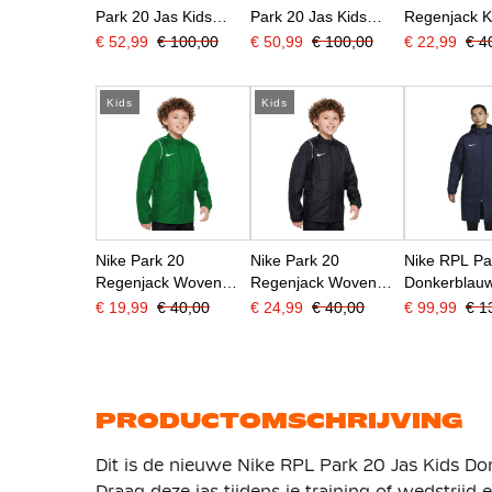
Park 20 Jas Kids
Park 20 Jas Kids
Regenjack K
Donkerblauw
Zwart
Donkerblauw
€ 52,99
€ 100,00
€ 50,99
€ 100,00
€ 22,99
€ 4
Kids
Kids
Nike Park 20
Nike Park 20
Nike RPL Pa
Regenjack Woven
Regenjack Woven
Donkerblau
Kids Groen
Kids Zwart
€ 19,99
€ 40,00
€ 24,99
€ 40,00
€ 99,99
€ 1
PRODUCTOMSCHRIJVING
Dit is de nieuwe Nike RPL Park 20 Jas Kids Don
Draag deze jas tijdens je training of wedstrijd e