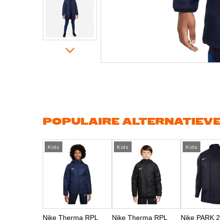
Ga
naar
het
begin
van
de
afbeeldingen-
gallerij
POPULAIRE ALTERNATIEV
Kids
Kids
Kids
Nike Therma RPL
Nike Therma RPL
Nike PARK 2