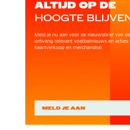
ALTIJD OP DE
HOOGTE BLIJVE
Meld je nu aan voor de nieuwsbrief van d
ontvang relevant voetbalnieuws en acties 
kaartverkoop en merchandise.
MELD JE AAN