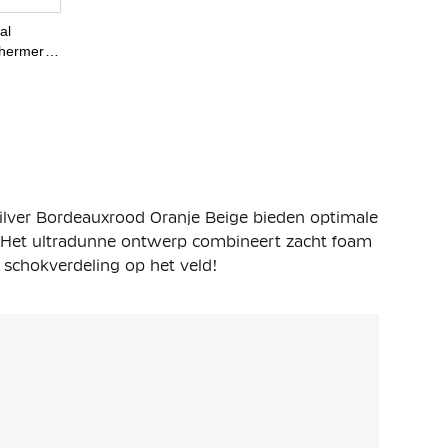
al
hermers
0
d Oranje
ilver Bordeauxrood Oranje Beige bieden optimale
. Het ultradunne ontwerp combineert zacht foam
 schokverdeling op het veld!