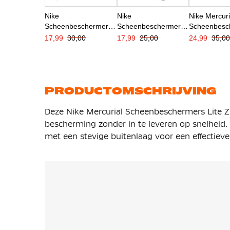
Nike
Nike
Nike Mercuri
Scheenbeschermers
Scheenbeschermers
Scheenbesc
Mercurial Hardshell
Charge Kids Oranje
Lite Zilver
17,99
30,00
17,99
25,00
24,99
35,0
Oranje Paarsblauw
Paarsblauw Zwart
Bordeauxroo
Zwart
Beige
PRODUCTOMSCHRIJVING
Deze Nike Mercurial Scheenbeschermers Lite Z
bescherming zonder in te leveren op snelheid
met een stevige buitenlaag voor een effectieve