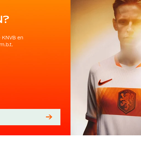
N?
e KNVB en
m.b.t.