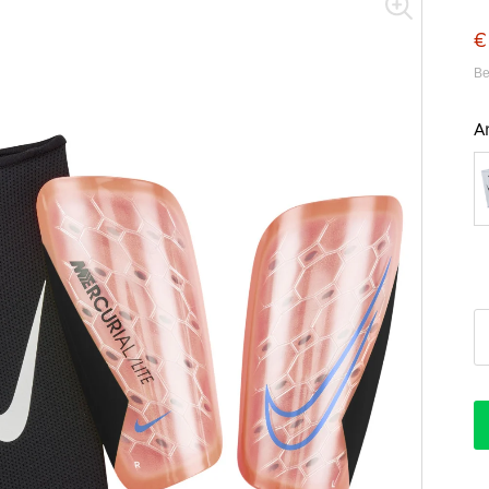
€
Be
A