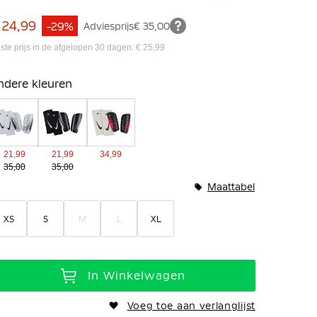
 24,99
-29%
Adviesprijs
€ 35,00
ste prijs in de afgelopen 30 dagen: € 25,99
ndere kleuren
21,99
21,99
34,99
35,00
35,00
Maattabel
XS
S
M
L
XL
In Winkelwagen
Voeg toe aan verlanglijst