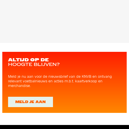
ALTIJD OP DE
HOOGTE BLIJVEN?
Meld je nu aan voor de nieuwsbrief van de KNVB en ontvang
relevant voetbalnieuws en acties m.b.t. kaartverkoop en
merchandise.
MELD JE AAN