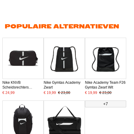
POPULAIRE ALTERNATIEVEN
Nike KNVB
Nike Gymtas Academy
Nike Academy Team F26
Scheidsrechters
Zwart
Gymtas Zwart Wit
Schoenentas 2026-2028
€ 24,99
€ 19,99
€ 23,00
€ 19,99
€ 23,00
Zwart
+7