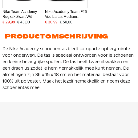
Nike Team Academy
Nike Academy Team F26
Rugzak Zwart Wit
Voetbaltas Medium
Schoenenvak Zwart Wit
€ 29,99
€ 43,00
€ 30,99
€ 50,00
PRODUCTOMSCHRIJVING
De Nike Academy schoenentas biedt compacte opbergruimte
voor onderweg. De tas is speciaal ontworpen voor je schoenen
en kleine belangrijke spullen. De tas heeft twee ritsvakken en
een draaglus zodat je hem gemakkelijk mee kunt nemen. De
afmetingen zijn 36 x 15 x 18 cm en het materiaal bestaat voor
100% uit polyester. Maak het jezelf gemakkelijk en neem deze
schoenentas mee.