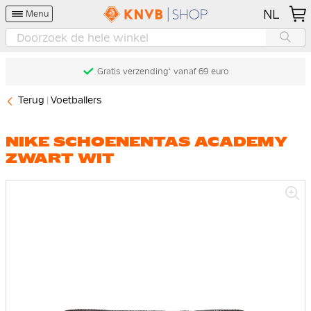
NL
Menu
Gratis verzending* vanaf 69 euro
Terug
Voetballers
NIKE SCHOENENTAS ACADEMY
ZWART WIT
Ga
naar
het
einde
van
de
afbeeldingen-
gallerij