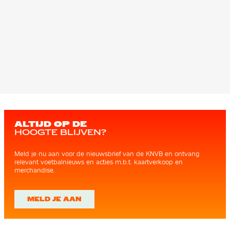
ALTIJD OP DE
HOOGTE BLIJVEN?
Meld je nu aan voor de nieuwsbrief van de KNVB en ontvang
relevant voetbalnieuws en acties m.b.t. kaartverkoop en
merchandise.
MELD JE AAN