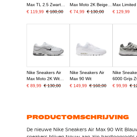
Max TL 2.5 Zwart
Max Moto 2K Beige
Max Limited
Metallic Silver
Creme Wit Zilvergrijs
Lichtbeige
€ 119,99
€ 180,00
€ 74,99
€ 130,00
€ 129,99
Bordeauxro
Nike Sneakers Air
Nike Sneakers Air
Nike Sneake
Max Moto 2K Wit
Max 90 Wit
6000 Grijs Z
Zilvergrijs Wit Zwart
Lichtgrijs
€ 89,99
€ 130,00
€ 149,99
€ 160,00
€ 99,99
€ 1
PRODUCTOMSCHRIJVING
De nieuwe Nike Sneakers Air Max 90 Wit Blauw 
sneakers blijven trouw aan zijn hardlooproots