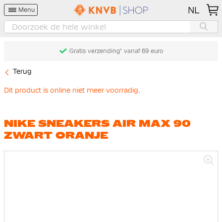
NL
Menu
Gratis verzending* vanaf 69 euro
Terug
Dit product is online niet meer voorradig.
NIKE SNEAKERS AIR MAX 90
ZWART ORANJE
Ga
naar
het
einde
van
de
afbeeldingen-
gallerij