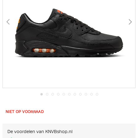
Ga
naar
het
NIET OP VOORRAAD
begin
van
de
afbeeldingen-
De voordelen van KNVBshop.nl
gallerij