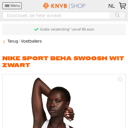
NL
Menu
Gratis verzending* vanaf 69 euro
Terug
Voetballers
NIKE SPORT BEHA SWOOSH WIT
ZWART
Ga
naar
het
einde
van
de
afbeeldingen-
gallerij