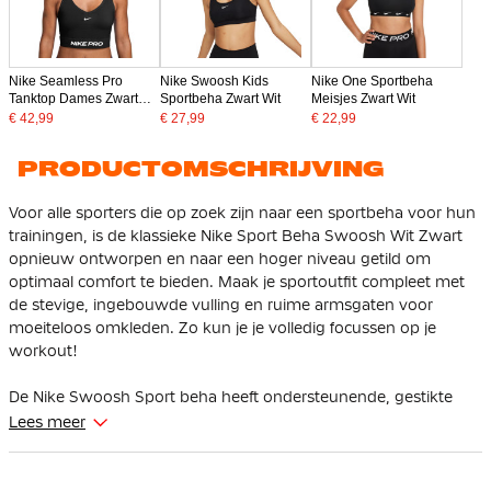
Nike Seamless Pro
Nike Swoosh Kids
Nike One Sportbeha
Tanktop Dames Zwart
Sportbeha Zwart Wit
Meisjes Zwart Wit
Wit
€ 42,99
€ 27,99
€ 22,99
PRODUCTOMSCHRIJVING
Voor alle sporters die op zoek zijn naar een sportbeha voor hun
trainingen, is de klassieke Nike Sport Beha Swoosh Wit Zwart
opnieuw ontworpen en naar een hoger niveau getild om
optimaal comfort te bieden. Maak je sportoutfit compleet met
de stevige, ingebouwde vulling en ruime armsgaten voor
moeiteloos omkleden. Zo kun je je volledig focussen op je
workout!
De Nike Swoosh Sport beha heeft ondersteunende, gestikte
pads die alles op zijn plek houden zodat je er helemaal voor
Lees meer
kunt gaan. Dankzij het uiterst elastische materiaal dat zich
flexibel aanpast aan je behoeften en als een tweede huid met je
meebeweegt, verdwijnt je aandacht voor je bh terwijl je je