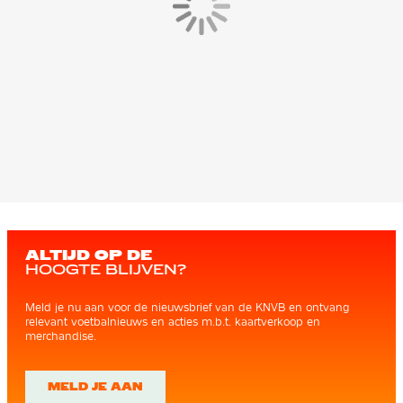
ALTIJD OP DE
HOOGTE BLIJVEN?
Meld je nu aan voor de nieuwsbrief van de KNVB en ontvang
relevant voetbalnieuws en acties m.b.t. kaartverkoop en
merchandise.
MELD JE AAN