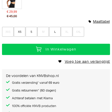
€ 29,99
€ 45,00
Maattabel
XXS
XS
S
M
L
XL
XXL
In Winkelwagen
Voeg toe aan verlanglijst
De voordelen van KNVBshop.nl
Gratis verzending* vanaf 69 euro
Gratis retourneren* (60 dagen)
Achteraf betalen met Klarna
100% officiële KNVB producten