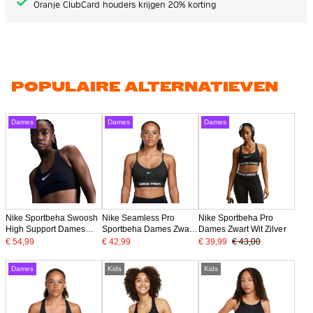
Oranje ClubCard houders krijgen 20% korting
POPULAIRE ALTERNATIEVEN
Dames
Dames
Dames
Nike Sportbeha Swoosh
Nike Seamless Pro
Nike Sportbeha Pro
High Support Dames
Sportbeha Dames Zwart
Dames Zwart Wit Zilver
Zwart Grijs Wit
Wit
€ 54,99
€ 42,99
€ 39,99
€ 43,00
Dames
Kids
Kids