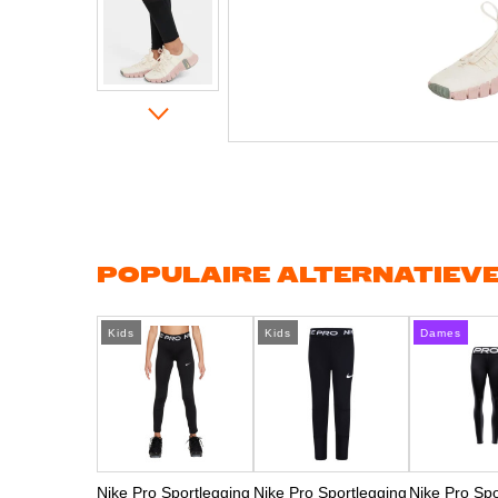
Ga
naar
het
begin
van
de
afbeeldingen-
gallerij
POPULAIRE ALTERNATIEV
Kids
Kids
Dames
Nike Pro Sportlegging
Nike Pro Sportlegging
Nike Pro Spo