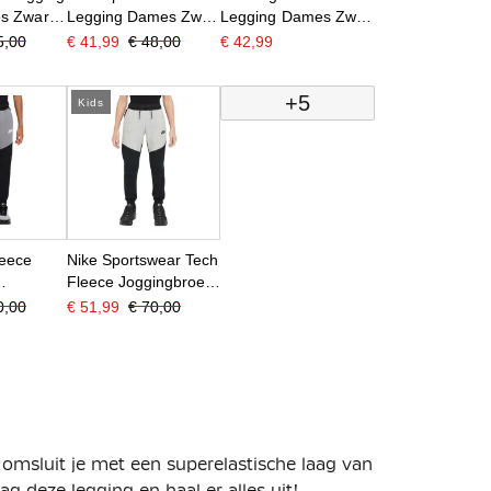
s Zwart
Legging Dames Zwart
Legging Dames Zwart
Wit
Zilver
5,00
€ 41,99
€ 48,00
€ 42,99
+5
Kids
leece
Nike Sportswear Tech
Fleece Joggingbroek
k Kids
Kids Zwart Grijs
0,00
€ 51,99
€ 70,00
Wit
omsluit je met een superelastische laag van
g deze legging en haal er alles uit!