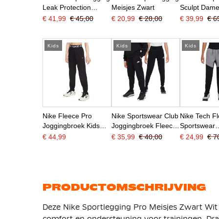
Leak Protection
Meisjes Zwart
Sculpt Dame
Meisjes Zwart Wit
Wit
€ 41,99
€ 45,00
€ 20,99
€ 28,00
€ 39,99
€ 6
Kids
Kids
Kids
Nike Fleece Pro
Nike Sportswear Club
Nike Tech F
Joggingbroek Kids
Joggingbroek Fleece
Sportswear
Zwart Wit
Kids Zwart Wit
Joggingbroe
€ 44,99
€ 35,99
€ 40,00
€ 24,99
€ 7
Zwart Grijs 
PRODUCTOMSCHRIJVING
Deze Nike Sportlegging Pro Meisjes Zwart Wit 
comfort en ondersteuning voor trainingen. Draa