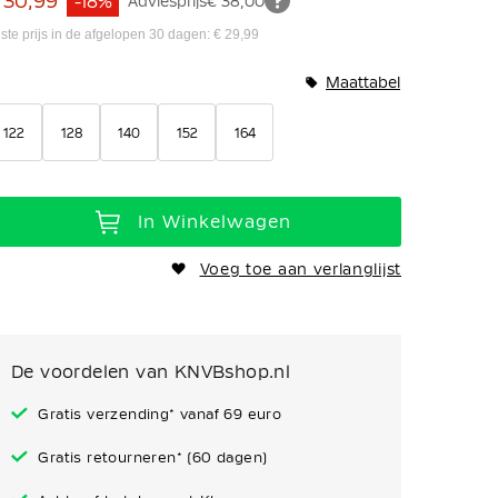
 30,99
-18%
Adviesprijs
€ 38,00
ste prijs in de afgelopen 30 dagen: € 29,99
Maattabel
122
128
140
152
164
In Winkelwagen
Voeg toe aan verlanglijst
De voordelen van KNVBshop.nl
Gratis verzending* vanaf 69 euro
Gratis retourneren* (60 dagen)