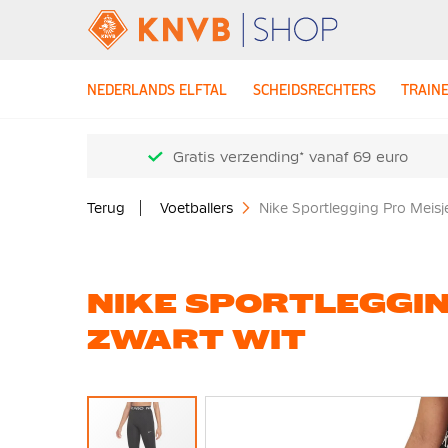
NEDERLANDS ELFTAL
SCHEIDSRECHTERS
TRAIN
Gratis verzending* vanaf 69 euro
Terug
Voetballers
Nike Sportlegging Pro Meisj
NIKE SPORTLEGGIN
ZWART WIT
Ga
naar
het
einde