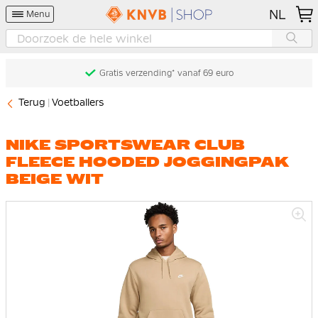
NL
Menu
Gratis verzending* vanaf 69 euro
Terug
Voetballers
NIKE SPORTSWEAR CLUB
FLEECE HOODED JOGGINGPAK
BEIGE WIT
Ga
naar
het
einde
van
de
afbeeldingen-
gallerij