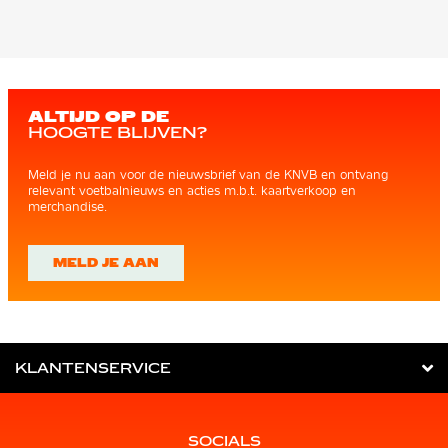
ALTIJD OP DE
HOOGTE BLIJVEN?
Meld je nu aan voor de nieuwsbrief van de KNVB en ontvang
relevant voetbalnieuws en acties m.b.t. kaartverkoop en
merchandise.
MELD JE AAN
KLANTENSERVICE
SOCIALS