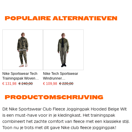
POPULAIRE ALTERNATIEVEN
Nike Sportswear Tech
Nike Tech Sportswear
Trainingspak Woven
Windrunner
Full-Zip Camo
Trainingspak Woven
€ 131,98
€ 240,00
€ 109,98
€ 220,00
Full-Zip Groen Olijfgroen
Zwart
PRODUCTOMSCHRIJVING
Dit Nike Sportswear Club Fleece Joggingpak Hooded Beige Wit
is een must-have voor in je kledingkast. Het trainingspak
combineert het zachte comfort van fleece met een klassieke stijl.
Toon nu je trots met dit gave Nike club fleece joggingpak!