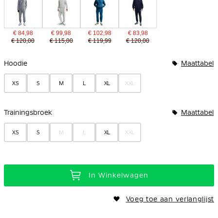
€ 84,98
€ 99,98
€ 102,98
€ 83,98
€ 120,00
€ 115,00
€ 119,99
€ 120,00
Bundelopties
Hoodie
Maattabel
XS
S
M
L
XL
XXL
Trainingsbroek
Maattabel
XS
S
M
L
XL
XXL
In Winkelwagen
Voeg toe aan verlanglijst