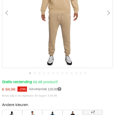
Ga
Gratis verzending
bij dit product!
naar
het
€ 84,98
Adviesprijs
€ 120,00
-29%
begin
van
Beste prijs in de afgelopen 30 dagen: € 84,98
de
afbeeldingen-
Andere kleuren
gallerij
+7