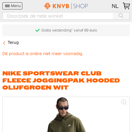
NL
Menu
Gratis verzending* vanaf 69 euro
Terug
Dit product is online niet meer voorradig.
NIKE SPORTSWEAR CLUB
FLEECE JOGGINGPAK HOODED
OLIJFGROEN WIT
Ga
naar
het
einde
van
de
afbeeldingen-
gallerij