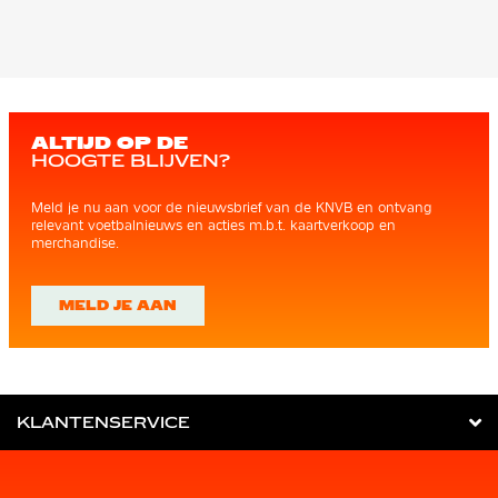
ALTIJD OP DE
HOOGTE BLIJVEN?
Meld je nu aan voor de nieuwsbrief van de KNVB en ontvang
relevant voetbalnieuws en acties m.b.t. kaartverkoop en
merchandise.
MELD JE AAN
KLANTENSERVICE