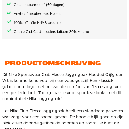
gallerij
Gratis retourneren* (60 dagen)
Achteraf betalen met Klarna
100% officiële KNVB producten
Oranje ClubCard houders krijgen 20% korting
PRODUCTOMSCHRIJVING
Dit Nike Sportswear Club Fleece Joggingpak Hooded Olijfgroen
Wit is kenmerkend voor zijn eenvoudige stijl. Een klassiek
geborduurd logo met het zachte comfort van fleece zorgt voor
een perfecte look. Toon je passie voor sportieve looks met dit
comfortabele Nike joggingpak!
Het Nike Club Fleece joggingpak heeft een standaard pasvorm
wat zorgt voor een soepel gevoel. De hoodie blijft goed op zijn
plek zitten door de geribbelde boorden en zoom. Je kunt de
pasvorm van de broek zelf aanpassen naar wens met behulp