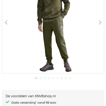
Ga
naar
het
begin
De voordelen van KNVBshop.nl
van
de
Gratis verzending* vanaf 69 euro
afbeeldingen-