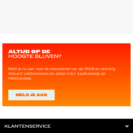
ALTIJD OP DE
HOOGTE BLIJVEN?
Meld je nu aan voor de nieuwsbrief van de KNVB en ontvang
relevant voetbalnieuws en acties m.b.t. kaartverkoop en
merchandise.
MELD JE AAN
KLANTENSERVICE