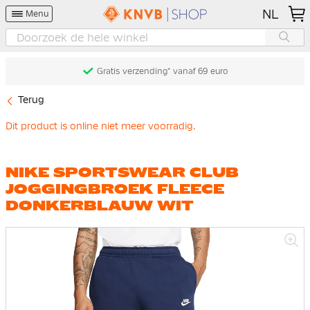
NL
Menu
Gratis verzending* vanaf 69 euro
Terug
Dit product is online niet meer voorradig.
NIKE SPORTSWEAR CLUB
JOGGINGBROEK FLEECE
DONKERBLAUW WIT
Ga
naar
het
einde
van
de
afbeeldingen-
gallerij