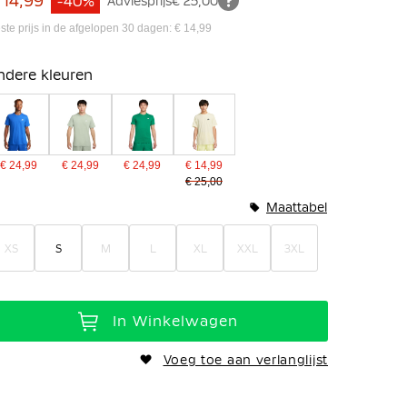
 14,99
-40%
Adviesprijs
€ 25,00
ste prijs in de afgelopen 30 dagen: € 14,99
ndere kleuren
€ 24,99
€ 24,99
€ 24,99
€ 14,99
€ 25,00
Maattabel
XS
S
M
L
XL
XXL
3XL
In Winkelwagen
Voeg toe aan verlanglijst