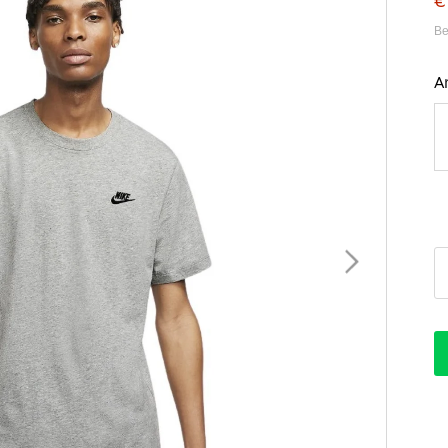
€
Be
A