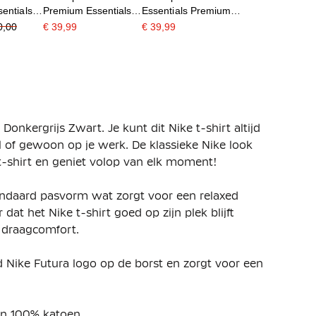
entials
Premium Essentials
Essentials Premium
rijs
T-Shirt Beige
T-Shirt Donkerblauw
0,00
€ 39,99
€ 39,99
Donkergrijs Zwart. Je kunt dit Nike t-shirt altijd
 of gewoon op je werk. De klassieke Nike look
e t-shirt en geniet volop van elk moment!
tandaard pasvorm wat zorgt voor een relaxed
dat het Nike t-shirt goed op zijn plek blijft
l draagcomfort.
d Nike Futura logo op de borst en zorgt voor een
an 100% katoen.