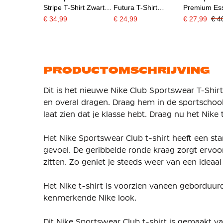
Stripe T-Shirt Zwart
Futura T-Shirt
Premium Ess
Rood Wit Blauw
Turquoise Wit
T-Shirt Lichtg
€ 34,99
€ 24,99
€ 27,99
€ 4
PRODUCTOMSCHRIJVING
Dit is het nieuwe Nike Club Sportswear T-Shirt 
en overal dragen. Draag hem in de sportschool
laat zien dat je klasse hebt. Draag nu het Nik
Het Nike Sportswear Club t-shirt heeft een s
gevoel. De geribbelde ronde kraag zorgt ervoor 
zitten. Zo geniet je steeds weer van een ideaa
Het Nike t-shirt is voorzien vaneen geborduur
kenmerkende Nike look.
Dit Nike Sportswear Club t-shirt is gemaakt v