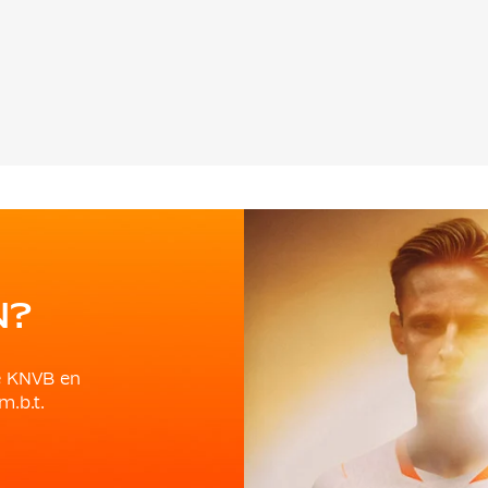
N?
e KNVB en
m.b.t.