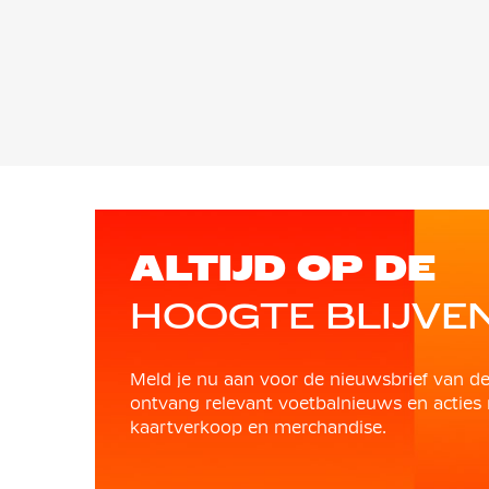
ALTIJD OP DE
HOOGTE BLIJVE
Meld je nu aan voor de nieuwsbrief van d
ontvang relevant voetbalnieuws en acties 
kaartverkoop en merchandise.