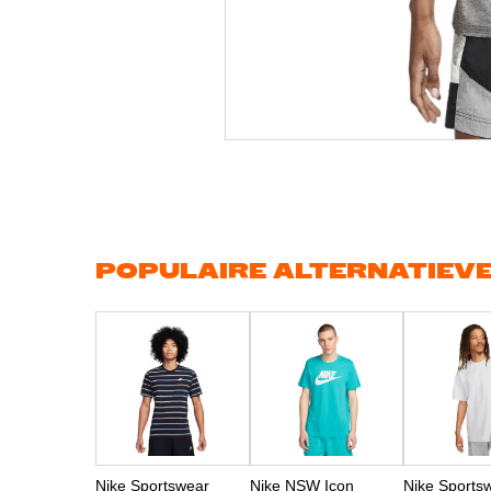
Ga
naar
het
begin
van
de
afbeeldingen-
gallerij
POPULAIRE ALTERNATIEV
Nike Sportswear
Nike NSW Icon
Nike Sports