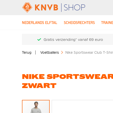
NEDERLANDS ELFTAL
SCHEIDSRECHTERS
TRAIN
Gratis verzending* vanaf 69 euro
Terug
Voetballers
Nike Sportswear Club T-Shirt
NIKE SPORTSWEAR 
ZWART
Ga
naar
het
einde