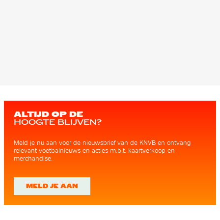
ALTIJD OP DE
HOOGTE BLIJVEN?
Meld je nu aan voor de nieuwsbrief van de KNVB en ontvang
relevant voetbalnieuws en acties m.b.t. kaartverkoop en
merchandise.
MELD JE AAN