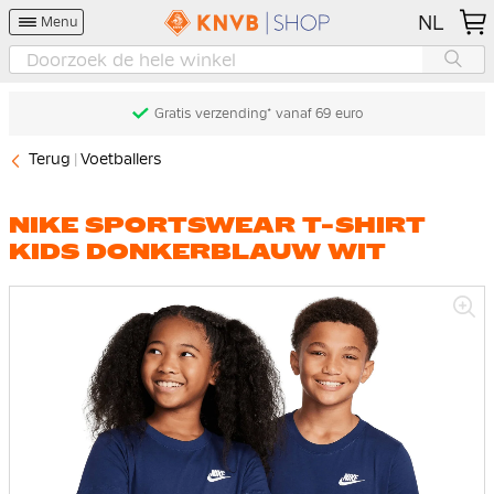
NL
Menu
Gratis verzending* vanaf 69 euro
Terug
Voetballers
NIKE SPORTSWEAR T-SHIRT
KIDS DONKERBLAUW WIT
Ga
naar
het
einde
van
de
afbeeldingen-
gallerij