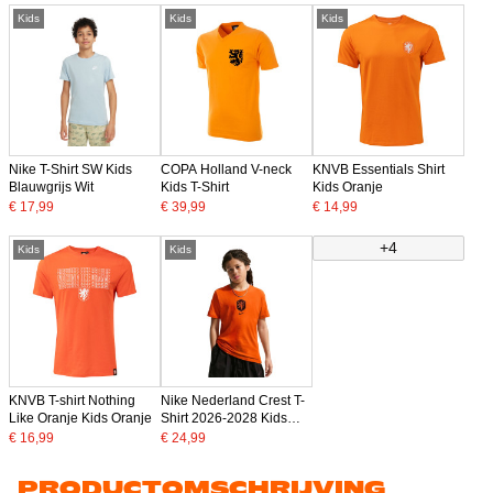
Kids
Kids
Kids
Nike T-Shirt SW Kids
COPA Holland V-neck
KNVB Essentials Shirt
Blauwgrijs Wit
Kids T-Shirt
Kids Oranje
€ 17,99
€ 39,99
€ 14,99
+4
Kids
Kids
KNVB T-shirt Nothing
Nike Nederland Crest T-
Like Oranje Kids Oranje
Shirt 2026-2028 Kids
Feloranje Zwart
€ 16,99
€ 24,99
PRODUCTOMSCHRIJVING