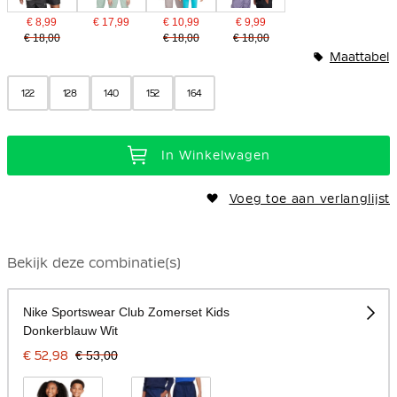
€ 8,99
€ 17,99
€ 10,99
€ 9,99
€ 18,00
€ 18,00
€ 18,00
Maattabel
122
128
140
152
164
In Winkelwagen
Voeg toe aan verlanglijst
Bekijk deze combinatie(s)
Nike Sportswear Club Zomerset Kids
Donkerblauw Wit
€ 52,98
€ 53,00