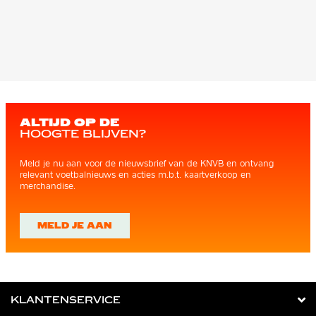
ALTIJD OP DE
HOOGTE BLIJVEN?
Meld je nu aan voor de nieuwsbrief van de KNVB en ontvang
relevant voetbalnieuws en acties m.b.t. kaartverkoop en
merchandise.
MELD JE AAN
KLANTENSERVICE