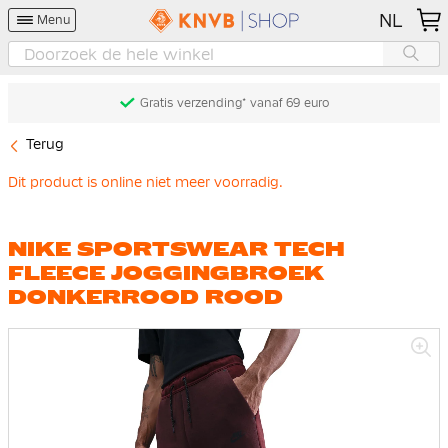
NL
Menu
Gratis verzending* vanaf 69 euro
Terug
Dit product is online niet meer voorradig.
NIKE SPORTSWEAR TECH
FLEECE JOGGINGBROEK
DONKERROOD ROOD
Ga
naar
het
einde
van
de
afbeeldingen-
gallerij