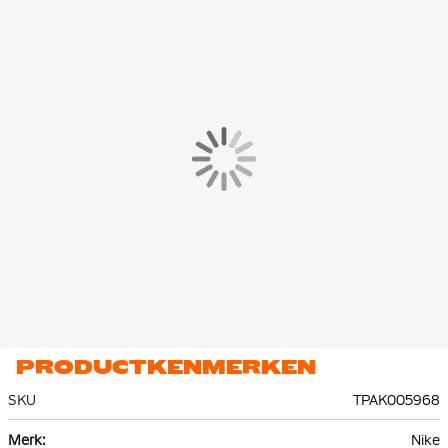
hij taps toe. Dit zorgt ervoor dat de broek voldoende ruimte
geeft aan de bovenbenen en de heupen en dat het beneden
toch strakker om de enkels zit. Je kunt de pasvorm van de
broek zelf aanpassen naar wens met behulp van de elastische
tailleband met trekkoord.
In het Nike Tech Fleece trainingspak zijn meerdere zakken
aanwezig. De broek is uitgerust met een open steekzak en een
ritszak, het vest heeft twee ritszakken. Erg handig om je spullen
overal veilig mee te nemen. Het capuchon biedt extra dekking
wanneer nodig. Kies zelf hoe je het trainingspak draagt met de
volledige ritssluiting.
Het Nike Tech Fleece trainingspak is gemaakt van 53% katoen
en 47% polyester. Het premium, lichte fleece materiaal is glad
aan de binnen- en buitenkant en biedt veel warmte zonder
extra volume.
PRODUCTKENMERKEN
SKU
TPAK005968
Meer
Nike