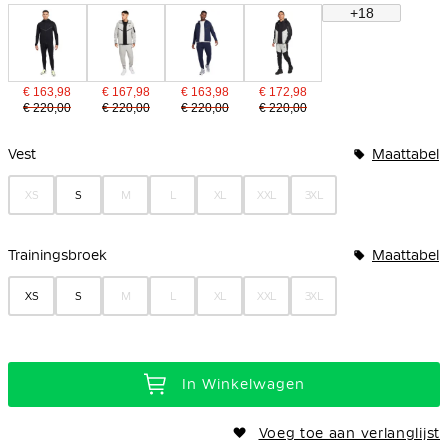
+18
€ 163,98
€ 167,98
€ 163,98
€ 172,98
€ 220,00
€ 220,00
€ 220,00
€ 220,00
Bundelopties
Vest
Maattabel
XS
S
M
L
XL
XXL
3XL
Trainingsbroek
Maattabel
XS
S
M
L
XL
XXL
3XL
In Winkelwagen
Voeg toe aan verlanglijst