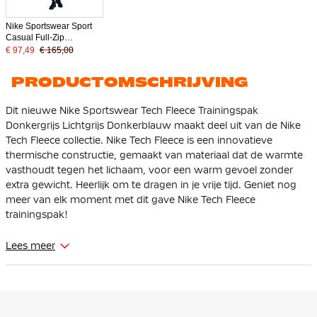
Nike Sportswear Sport
Casual Full-Zip
Trainingspak Hooded
€ 97,49
€ 165,00
Zwart Rood
PRODUCTOMSCHRIJVING
Dit nieuwe Nike Sportswear Tech Fleece Trainingspak
Donkergrijs Lichtgrijs Donkerblauw maakt deel uit van de Nike
Tech Fleece collectie. Nike Tech Fleece is een innovatieve
thermische constructie, gemaakt van materiaal dat de warmte
vasthoudt tegen het lichaam, voor een warm gevoel zonder
extra gewicht. Heerlijk om te dragen in je vrije tijd. Geniet nog
meer van elk moment met dit gave Nike Tech Fleece
trainingspak!
Het Nike Tech Fleece trainingspak heeft een vest met een
Lees meer
standaard pasvorm die iets ruimer valt bij de schouders, borst
en body voor een sportieve feel die makkelijk als laag is te
dragen. De Nike Tech Fleece jogger heeft een taps toelopende
pasvorm. Bij de bovenbenen zit hij ruim en vanaf de knie loopt