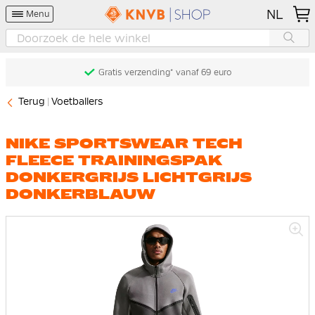
NL
Menu
Gratis verzending* vanaf 69 euro
Terug
Voetballers
NIKE SPORTSWEAR TECH
FLEECE TRAININGSPAK
DONKERGRIJS LICHTGRIJS
DONKERBLAUW
Ga
naar
het
einde
van
de
afbeeldingen-
gallerij