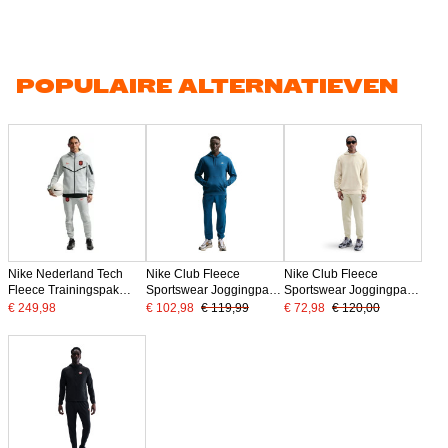
POPULAIRE ALTERNATIEVEN
Nike Nederland Tech
Nike Club Fleece
Nike Club Fleece
Fleece Trainingspak
Sportswear Joggingpak
Sportswear Joggingpak
2026-2028 Lichtgrijs
Hooded Donkerblauw
Hooded Lichtbeige Wit
€ 249,98
€ 102,98
€ 119,99
€ 72,98
€ 120,00
Zwart Oranje
Lichtbeige