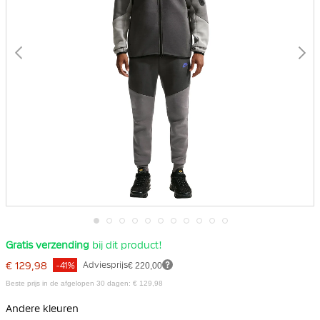
Ga
Gratis verzending
bij dit product!
naar
het
€ 129,98
Adviesprijs
€ 220,00
-41%
begin
van
Beste prijs in de afgelopen 30 dagen: € 129,98
de
afbeeldingen-
Andere kleuren
gallerij