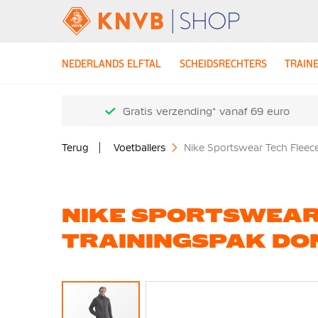
NEDERLANDS ELFTAL
SCHEIDSRECHTERS
TRAIN
Gratis verzending* vanaf 69 euro
Terug
Voetballers
Nike Sportswear Tech Fleece
NIKE SPORTSWEAR
TRAININGSPAK DO
Ga
naar
het
einde