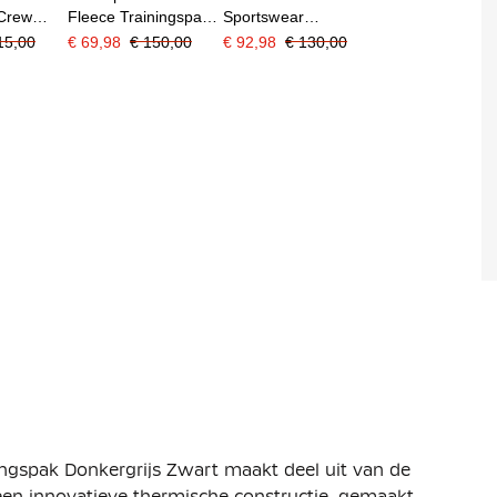
 Crew
Fleece Trainingspak
Sportswear
Kids Donkergroen
Trainingspak Zwart
15,00
€ 69,98
€ 150,00
€ 92,98
€ 130,00
it
Zwart
Wit
ingspak Donkergrijs Zwart maakt deel uit van de
s een innovatieve thermische constructie, gemaakt