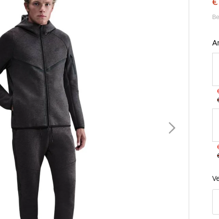
€
Be
A
B
Ve