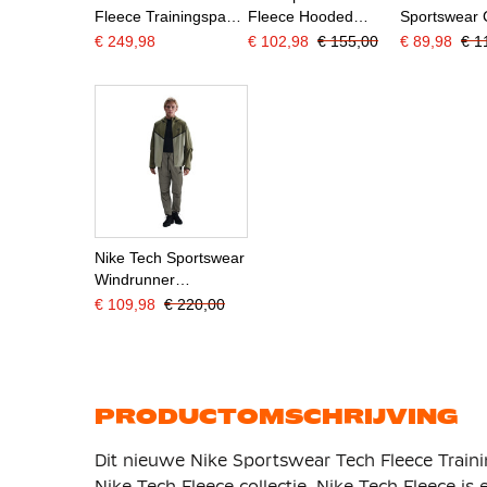
Fleece Trainingspak
Fleece Hooded
Sportswear
2026-2028 Lichtgrijs
Joggingpak Zwart
Joggingpak
€ 249,98
€ 102,98
€ 155,00
€ 89,98
€ 1
Zwart Oranje
Olijfgroen
Lichtpaars W
Nike Tech Sportswear
Windrunner
Trainingspak Woven
€ 109,98
€ 220,00
Full-Zip Groen
Olijfgroen Zwart
PRODUCTOMSCHRIJVING
Dit nieuwe Nike Sportswear Tech Fleece Train
Nike Tech Fleece collectie. Nike Tech Fleece i