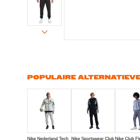
Ga
naar
het
begin
van
de
afbeeldingen-
gallerij
POPULAIRE ALTERNATIEV
Nike Nederland Tech
Nike Sportswear Club
Nike Club F