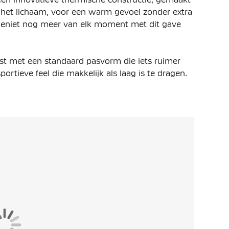
het lichaam, voor een warm gevoel zonder extra
d. Geniet nog meer van elk moment met dit gave
est met een standaard pasvorm die iets ruimer
ortieve feel die makkelijk als laag is te dragen.
en naar wens met behulp van de elastische
rdere zakken aanwezig. De broek is uitgerust met
eft twee open steekzakken. Erg handig om je
on biedt extra dekking wanneer nodig. Kies zelf
ritssluiting.
 van 53% katoen en 47% polyester. Het premium,
 en buitenkant en biedt veel warmte zonder extra