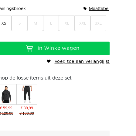
rainingsbroek
Maattabel
XS
S
M
L
XL
XXL
3XL
In Winkelwagen
Voeg toe aan verlanglijst
hop de losse items uit deze set
€ 59,99
€ 39,99
€ 120,00
€ 100,00