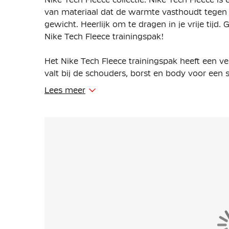
van materiaal dat de warmte vasthoudt tegen 
gewicht. Heerlijk om te dragen in je vrije tij
Nike Tech Fleece trainingspak!
Het Nike Tech Fleece trainingspak heeft een v
valt bij de schouders, borst en body voor een sp
Je kunt de pasvorm van de broek zelf aanpass
Lees meer
tailleband met trekkoord.
In het Nike Tech Fleece trainingspak zijn mee
een open steekzak en een ritszak, het vest he
spullen overal veilig mee te nemen. De capuch
hoe je het trainingspak draagt met de volledige 
Het Nike Tech Fleece trainingspak is gemaakt
lichte fleece materiaal is glad aan de binnen-
volume.