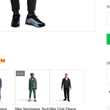
T
EN
S
Kids
leece
Nike Sportswear Tech
Nike Club Fleece