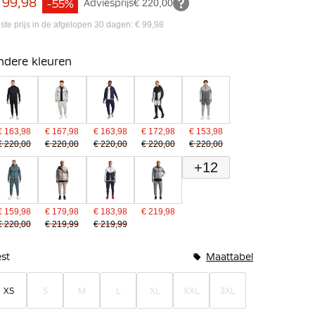
 99,98
-55%
Adviesprijs
€ 220,00
ste prijs in de afgelopen 30 dagen: € 99,98
ndere kleuren
€ 163,98
€ 167,98
€ 163,98
€ 172,98
€ 153,98
€ 220,00
€ 220,00
€ 220,00
€ 220,00
€ 220,00
+12
€ 159,98
€ 179,98
€ 183,98
€ 219,98
€ 220,00
€ 219,99
€ 219,99
undelopties
st
Maattabel
XS
S
M
L
XL
XXL
3XL