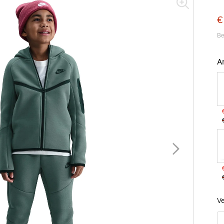
€
Be
A
B
Ve