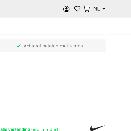
NL
k
Achteraf betalen met Klarna
atis verzending
bij dit product!