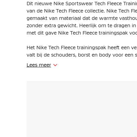
Dit nieuwe Nike Sportswear Tech Fleece Train
van de Nike Tech Fleece collectie. Nike Tech Fl
gemaakt van materiaal dat de warmte vasthou
zonder extra gewicht. Heerlijk om te dragen in
met dit gave Nike Tech Fleece trainingspak vo
Het Nike Tech Fleece trainingspak heeft een v
valt bij de schouders, borst en body voor een sp
Je kunt de pasvorm van de broek zelf aanpass
Lees meer
tailleband met trekkoord.
In het Nike Tech Fleece trainingspak zijn mee
een open steekzak en een ritszak, het vest he
spullen overal veilig mee te nemen. De capuch
hoe je het trainingspak draagt met de volledige 
Het Nike Tech Fleece trainingspak is gemaakt
lichte fleece materiaal is glad aan de binnen-
volume.