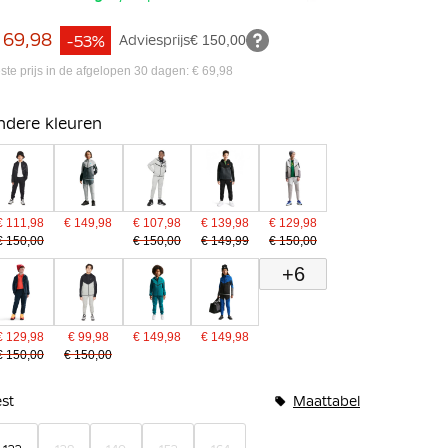
 69,98
-53%
Adviesprijs
€ 150,00
ste prijs in de afgelopen 30 dagen: € 69,98
ndere kleuren
€ 111,98
€ 149,98
€ 107,98
€ 139,98
€ 129,98
€ 150,00
€ 150,00
€ 149,99
€ 150,00
+6
€ 129,98
€ 99,98
€ 149,98
€ 149,98
€ 150,00
€ 150,00
undelopties
st
Maattabel