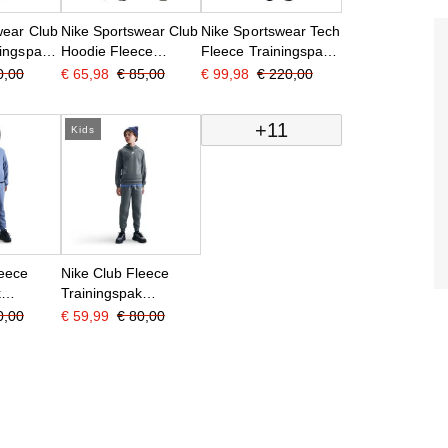
wear Club
Nike Sportswear Club
Nike Sportswear Tech
ningspak
Hoodie Fleece
Fleece Trainingspak
-Zip Kids
Trainingspak Kids
Donkergrijs Zwart
0,00
€ 65,98
€ 85,00
€ 99,98
€ 220,00
t
Lichtgroen Wit
+11
Kids
leece
Nike Club Fleece
k
Trainingspak
 Hooded
Sportswear Hooded
0,00
€ 59,99
€ 80,00
ars Wit
Kids Donkergrijs Wit