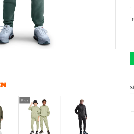
T
EN
S
Kids