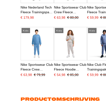
Nike Nederland Tech
Nike Sportswear Club
Nike Sports
Fleece Trainingspak
Crew Fleece
Fleece Trai
2026-2028 Kids
Trainingspak Kids
Hooded Full
€ 179,98
€ 63,98
€ 80,00
€ 59,99
€ 8
Lichtgrijs Zwart
Donkerblauw Wit
Olijfgroen Wi
Oranje
Kids
Kids
Kids
Nike Sportswear Club
Nike Sportswear Club
Nike Club F
Fleece Crew
Fleece Hoodie
Trainingspa
Trainingspak Kids
Trainingspak Kids
Sportswear
€ 63,98
€ 79,99
€ 54,98
€ 85,00
€ 59,99
€ 8
Blauw Wit
Grijs Wit
Kids Lichtpa
PRODUCTOMSCHRIJVING