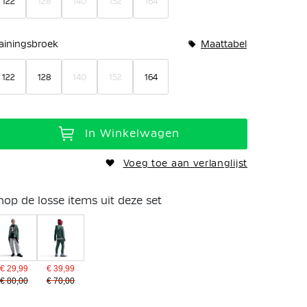
122
128
140
152
164
rainingsbroek
Maattabel
122
128
140
152
164
In Winkelwagen
Voeg toe aan verlanglijst
hop de losse items uit deze set
€ 29,99
€ 39,99
€ 80,00
€ 70,00