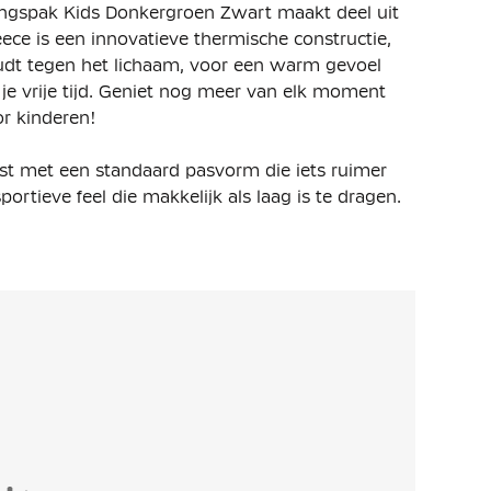
ingspak Kids Donkergroen Zwart maakt deel uit
eece is een innovatieve thermische constructie,
dt tegen het lichaam, voor een warm gevoel
 je vrije tijd. Geniet nog meer van elk moment
or kinderen!
est met een standaard pasvorm die iets ruimer
ortieve feel die makkelijk als laag is te dragen.
en naar wens met behulp van de elastische
rdere zakken aanwezig. De broek is uitgerust met
eft twee open steekzakken. Erg handig om je
on biedt extra dekking wanneer nodig. Kies zelf
ritssluiting.
 van 53% katoen en 47% polyester. Het premium,
 en buitenkant en biedt veel warmte zonder extra