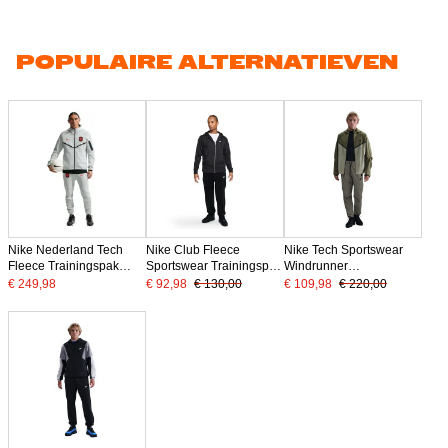
POPULAIRE ALTERNATIEVEN
Nike Nederland Tech
Nike Club Fleece
Nike Tech Sportswear
Fleece Trainingspak
Sportswear Trainingspak
Windrunner
2026-2028 Lichtgrijs
Zwart Wit
Trainingspak Woven
€ 249,98
€ 92,98
€ 130,00
€ 109,98
€ 220,00
Zwart Oranje
Full-Zip Groen Olijfgroen
Zwart