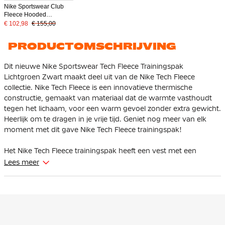
Nike Sportswear Club
Fleece Hooded
Joggingpak Zwart
€ 102,98
€ 155,00
Olijfgroen
PRODUCTOMSCHRIJVING
Dit nieuwe Nike Sportswear Tech Fleece Trainingspak
Lichtgroen Zwart maakt deel uit van de Nike Tech Fleece
collectie. Nike Tech Fleece is een innovatieve thermische
constructie, gemaakt van materiaal dat de warmte vasthoudt
tegen het lichaam, voor een warm gevoel zonder extra gewicht.
Heerlijk om te dragen in je vrije tijd. Geniet nog meer van elk
moment met dit gave Nike Tech Fleece trainingspak!
Het Nike Tech Fleece trainingspak heeft een vest met een
standaard pasvorm die iets ruimer valt bij de schouders, borst
Lees meer
en body voor een sportieve feel die makkelijk als laag is te
dragen. Je kunt de pasvorm van de broek zelf aanpassen naar
wens met behulp van de elastische tailleband met trekkoord.
In het Nike Tech Fleece trainingspak zijn meerdere zakken
aanwezig. De broek is uitgerust met een open steekzak en een