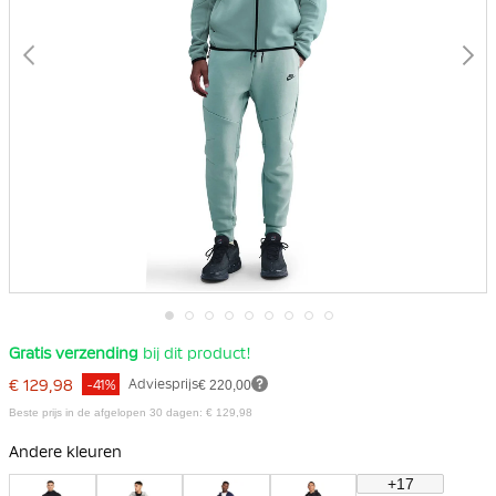
Ga
Gratis verzending
bij dit product!
naar
het
€ 129,98
Adviesprijs
€ 220,00
-41%
begin
van
Beste prijs in de afgelopen 30 dagen: € 129,98
de
afbeeldingen-
Andere kleuren
gallerij
+17