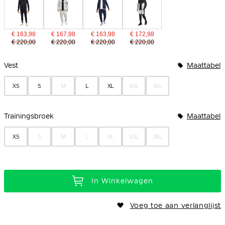
€ 163,98
€ 167,98
€ 163,98
€ 172,98
€ 220,00
€ 220,00
€ 220,00
€ 220,00
Bundelopties
Vest
Maattabel
XS
S
M
L
XL
XXL
3XL
Trainingsbroek
Maattabel
XS
S
M
L
XL
XXL
3XL
In Winkelwagen
Voeg toe aan verlanglijst