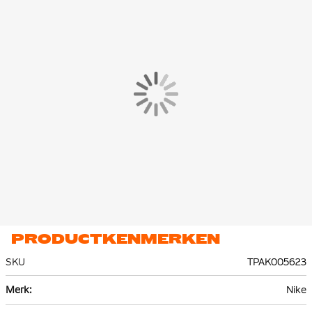
ritszak, het vest heeft twee open steekzakken. Erg handig om je
spullen overal veilig mee te nemen. De capuchon biedt extra
dekking wanneer nodig. Kies zelf hoe je het trainingspak draagt
met de volledige ritssluiting.
Het Nike Tech Fleece trainingspak is gemaakt van 53% katoen
en 47% polyester. Het premium, lichte fleece materiaal is glad
aan de binnen- en buitenkant en biedt veel warmte zonder
extra volume.
PRODUCTKENMERKEN
SKU
TPAK005623
Meer
Nike
informatie