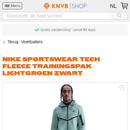
NL
Menu
Gratis verzending* vanaf 69 euro
Terug
Voetballers
NIKE SPORTSWEAR TECH
FLEECE TRAININGSPAK
LICHTGROEN ZWART
Ga
naar
het
einde
van
de
afbeeldingen-
gallerij