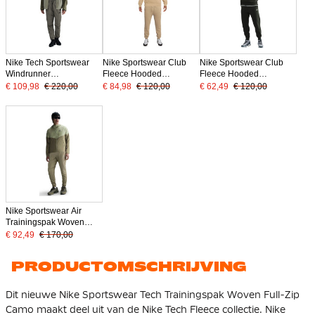
Nike Tech Sportswear
Nike Sportswear Club
Nike Sportswear Club
Windrunner
Fleece Hooded
Fleece Hooded
Trainingspak Woven
Joggingpak Beige Wit
Joggingpak
€ 109,98
€ 220,00
€ 84,98
€ 120,00
€ 62,49
€ 120,00
Full-Zip Groen Olijfgroen
Donkergroen Wit
Zwart
Nike Sportswear Air
Trainingspak Woven
Full-Zip Olijfgroen Groen
€ 92,49
€ 170,00
Neongeel
PRODUCTOMSCHRIJVING
Dit nieuwe Nike Sportswear Tech Trainingspak Woven Full-Zip
Camo maakt deel uit van de Nike Tech Fleece collectie. Nike