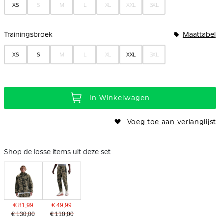
XS
S
M
L
XL
XXL
3XL
Trainingsbroek
Maattabel
XS
S
M
L
XL
XXL
3XL
In Winkelwagen
Voeg toe aan verlanglijst
Shop de losse items uit deze set
€ 81,99
€ 49,99
€ 130,00
€ 110,00