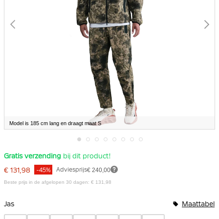
Model is 185 cm lang en draagt maat S
Ga
Gratis verzending
bij dit product!
naar
het
€ 131,98
Adviesprijs
€ 240,00
-45%
begin
van
Beste prijs in de afgelopen 30 dagen: € 131,98
de
Bundelopties
afbeeldingen-
gallerij
Jas
Maattabel