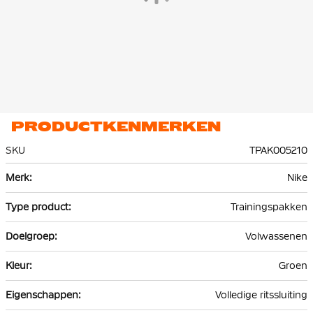
wanneer nodig. Kies zelf hoe je het trainingspak draagt met de
volledige ritssluiting.
Het Nike Tech Sportswear trainingspak is gemaakt van 53%
katoen en 47% polyester. Het premium, lichte fleece materiaal is
glad aan de binnen- en buitenkant en biedt veel warmte
zonder extra volume.
PRODUCTKENMERKEN
SKU
TPAK005210
Meer
Nike
informatie
Trainingspakken
Volwassenen
Groen
Volledige ritssluiting