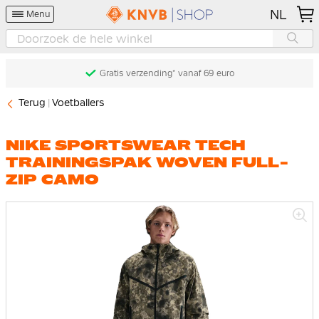
NL
Menu
Gratis verzending* vanaf 69 euro
Terug
Voetballers
NIKE SPORTSWEAR TECH
TRAININGSPAK WOVEN FULL-
ZIP CAMO
Ga
naar
het
einde
van
de
afbeeldingen-
gallerij