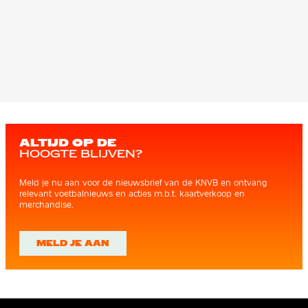
ALTIJD OP DE
HOOGTE BLIJVEN?
Meld je nu aan voor de nieuwsbrief van de KNVB en ontvang
relevant voetbalnieuws en acties m.b.t. kaartverkoop en
merchandise.
MELD JE AAN