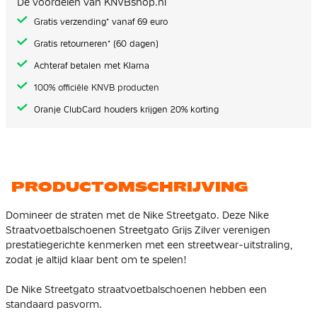
De voordelen van KNVBshop.nl
gallerij
Gratis verzending* vanaf 69 euro
Gratis retourneren* (60 dagen)
Achteraf betalen met Klarna
100% officiële KNVB producten
Oranje ClubCard houders krijgen 20% korting
PRODUCTOMSCHRIJVING
Domineer de straten met de Nike Streetgato. Deze Nike
Straatvoetbalschoenen Streetgato Grijs Zilver verenigen
prestatiegerichte kenmerken met een streetwear-uitstraling,
zodat je altijd klaar bent om te spelen!
De Nike Streetgato straatvoetbalschoenen hebben een
standaard pasvorm.