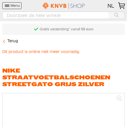
NL
Menu
Gratis verzending* vanaf 69 euro
Terug
Dit product is online niet meer voorradig.
NIKE
STRAATVOETBALSCHOENEN
STREETGATO GRIJS ZILVER
Ga
naar
het
einde
van
de
afbeeldingen-
gallerij