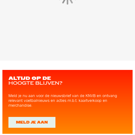
ALTIJD OP DE
HOOGTE BLIJVEN?
Meld je nu aan voor de nieuwsbrief van de KNVB en ontvang
relevant voetbalnieuws en acties m.b.t. kaartverkoop en
merchandise.
MELD JE AAN