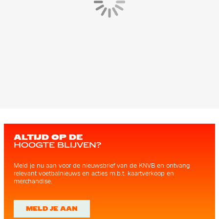
ALTIJD OP DE
HOOGTE BLIJVEN?
Meld je nu aan voor de nieuwsbrief van de KNVB en ontvang
relevant voetbalnieuws en acties m.b.t. kaartverkoop en
merchandise.
MELD JE AAN