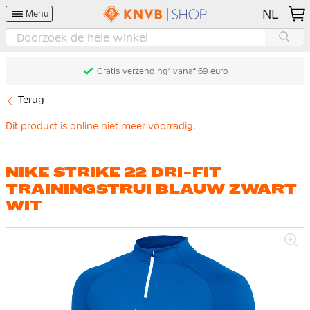
NL
Menu
Gratis verzending* vanaf 69 euro
Terug
Dit product is online niet meer voorradig.
NIKE STRIKE 22 DRI-FIT
TRAININGSTRUI BLAUW ZWART
WIT
Ga
naar
het
einde
van
de
afbeeldingen-
gallerij